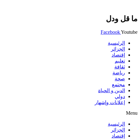
ما قل ودل
Facebook
Youtube
الرئيسية
الجزائر
إقتصاد
تعليم
ثقافة
رياضة
صحة
مجتمع
الدين و الحياة
دولي
إعلانات وإشهار
Menu
الرئيسية
الجزائر
إقتصاد