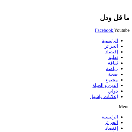
ما قل ودل
Facebook
Youtube
الرئيسية
الجزائر
إقتصاد
تعليم
ثقافة
رياضة
صحة
مجتمع
الدين و الحياة
دولي
إعلانات وإشهار
Menu
الرئيسية
الجزائر
إقتصاد