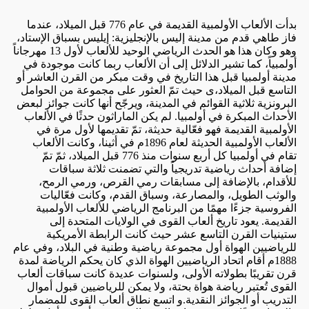
بدأت الألعاب الأولمبية القديمة في عام 776 قبل الميلاد، عندما
فاز طاهي قدم من مدينة إليس بالإنجليزية: إيليس بسباق الإستاد،
وهو وكان هذا هو الحدث الرياضي الوحيد للألعاب لأول 13 مهرجاناً
أولمبياً، كما تشير الدلائل إلى أن الألعاب ربما كانت موجودة في
مدينة أولمبيا قبل هذا التاريخ في وقت مبكر من القرن العاشر أو
التاسع قبل الميلاد،ى حيث تمّ العثور على مجموعة من الحوامل
البرونزية ثلاثية القوائم في المدينة، ويرجّح أنها كانت جوائز لبعض
الأحداث المبكرة في أولمبيا. لم يكن الماراثون حدثًا في الألعاب
الأولمبية القديمة فهو فعّالية حديثة، تمّ تقديمها لأول مرة في
الألعاب الأولمبية الحديثة لعام 1896م في أثينا، وكانت الألعاب
تقام في أولمبيا كل أربع سنوات منذ 776 قبل الميلاد، ثمّ تمّ
إضافة أحداث رياضية تدريجياً والتي تضمنت ثلاثة سباقات
للأقدام، بالإضافة إلى مسابقات رمي القرص، ورمي الرمح،
والوثب الطويل، والمصارعة، وسباق القدم، وكانت فعّاليات
الفروسية جزءًا مهمًا من البرنامج الرياضي للألعاب الأولمبية
القديمة. يعود تاريخ ألعاب القوى في الولايات المتحدة إلى
ستينيات القرن التاسع عشر حيث كانت الرابطة الأمريكية
للرياضيين الهواة أول مجموعة رياضية وطنية في البلاد، وفي عام
1888م أقام اتحاد الرياضيين الهواة الذي كان يحكم الرياضة لمدة
قرن تقريبًا بطولاته الأولى، ولسنوات عديدة كانت سباقات ألعاب
القوى تُعتبر رياضة هواة بحتة، ولا يمكن للرياضيين قبول أموال
التدريب أو الجوائز النقدية.و اتسع نطاق ألعاب القوى للمضمار