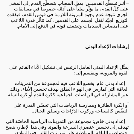
– أثـر تسطّح القدميــن: يميل المصاب بتسطّح القدم إلى المشي
على كلّ القدم، ما يؤثّر سلباً على أدائه خصوصاً في مسابقات
الجري نتيجة عدم وجود المرونة اللازمة في قوس القدم، فيفقده
التوزيع الجيّد لثقل الجسم على القدمين. كما تتأثّر قدرة اللاعب
على امتصاص الصدمات وتضعف قوته في الدفع إلى الأمام.
إرشادات الإعداد البدني
يمثّل الإعداد البدني العامل الرئيس في تشكيل الأداء القائم على
القوة والمرونة، وينقسم إلى:
– إعداد بدني عام: يخضع اللاعب فيه لمجموعة من التمرينات
العامّة التي تُمارس في الهواء الطلق بهدف تحسين الأداء، وذلك
عبر المشاركة في الرياضات الجماعية ككرة القدم أو كرة السلة
أو الكرة الطائرة وممارسة الرياضات التي تحسّن القدرة على
التنفّس كالسباحة وركوب الدرّاجات وتسلّق الجبال.
– إعداد بدني خاص: مجموعة من التمرينات الرياضية الخاصّة التي
تهدف إلى تحسين عنصري السرعة والقوة. وفي هذا الإطار، ينصح
اختصاصيو اللياقة بالمواظبة على تمرينات القلب في النوادي