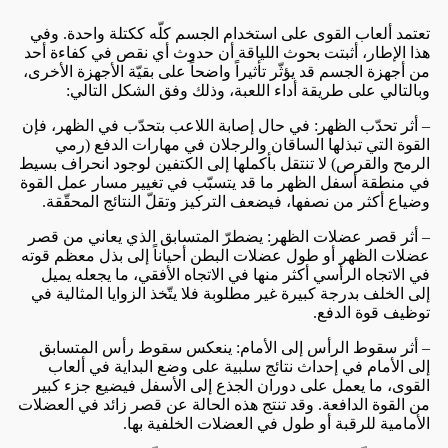
تعتمد ألعاب القوى على استخدام الجسم كلّه ككتلة واحدة. وفي
هذا الإطار، أثبتت بحوث اللياقة أن حدوث أي نقص في كفاءة أحد
من أجهزة الجسم قد يؤثّر تأثيراً واضحاً على بقيّة الأجهزة الأخرى،
وبالتالي على طريقة أداء اللعبة، وذلك وفق الشكل التالي:
– أثر تحدّب الظهر: في حال إصابة اللاعب بتحدّب في الظهر، فإن
القوة التي تبذلها الساقان والرجلان في مهارات الدفع (رمي
الرمح والقرص) لا تنتقل بأكملها إلى الكتفين لوجود انحراف بسيط
في منطقة أسفل الظهر ما قد يتسبّب في تغيير مسار عمل القوة
وضياع أكثر من نصفها، فيضعف التركيز وتقلّ النتائج المحقّقة.
– أثر قصر عضلات الظهر: يضطرّ المتسابق الذي يعاني من قصر
عضلات الظهر أو طول عضلات البطن أحياناً إلى بذل معظم قوته
في الاتجاه الرأسي أكثر منها في الاتجاه الأفقي، ما يجعله يميل
إلى الخلف بدرجة كبيرة غير مطلوبة فلا يتّخذ الزوايا المثالية في
توظيف قوة الدفع.
– أثر سقوط الرأس إلى الأمام: ينعكس سقوط رأس المتسابق
إلى الأمام في إحداث نتائج سلبية على وضع البداية في ألعاب
القوى، ما يعمل على دوران الجذع إلى الأسفل فيضيع جزء كبير
من القوة الدافعة. وقد تنتج هذه الحالة عن قصر زائد في العضلات
الأمامية للرقبة أو طول في العضلات الخلفية بها.