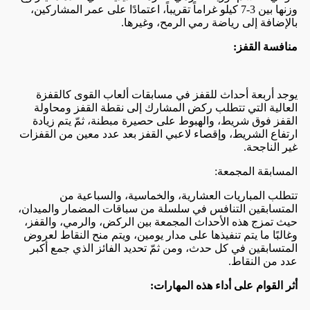
وزنها بين 3-7 كيلو غراماً تقريباً، اعتمادًا على عمر المشاركين،
بالإضافة إلى رياضة رمي الرمح، وغيرها.
منافسة القفز:
يوجد أربعة أحداث للقفز في مسابقات ألعاب القوى كالقفزة
العالية التي تتطلب ركض المشارك إلى نقطة القفز ومحاولة
القفز فوق شريط، والهبوط على حصيرة مبطنة، ثمّ يتم زيادة
ارتفاع الشريط، وإقصاء لاعبي القفز بعد عدد معين من القفزات
غير الناجحة.
المسابقة المجمعة:
تتطلب المباريات العشارية، والخماسية، والسباعية من
المتسابقين التنافس في سلسلة من سباقات المضمار والميدان،
حيث تمزج هذه الأحداث المجمعة بين الركض، والرمي، والقفز،
وغالبًا ما يتم تنفيذها على مدار يومين، ويتم منح النقاط لعروض
المتسابقين في كل حدث، ومن ثمّ تحديد الفائز الذي جمع أكبر
عدد من النقاط.
أثر القوام على أداء هذه المهارات: