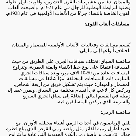
والميدان بدءًا من عشرينيات القرن العشرين، وأقيمت أول بطولة
وطنية للرابطة الوطنية للرجال في عام 1921م، وأصبحت ألعاب
القوى الخاصة بالنساء جزءًا من الألعاب الأولمبية في عام 1928م.
مسابقات ألعاب القوى:
تُقسم مسابقات وفعاليات الألعاب الأولمبية للمضمار والميدان
باختلاف أنواعها إلى ما يلي:
منافسة السباق: تختلف سباقات الجري على الطريق من حيث
المسافة اعتمادًا على نوع خط الالتقاء والفئة العمرية، وتتراوح
المسافات عادة من 50-10 آلاف متر، وتعد سباقات الجري
بالتناوب ذات المسافات المختلفة أمرًا شائعًا في مسابقات
المضمار والميدان؛ حيث يتم تشكيل فريق من أربعة أشخاص،
ويركض كل لاعب في أقسام مختلفة من السباق، ويمرر عصا إلى
زميله في القسم التالي، إضافةً إلى سباق الجري السريع
والسرعة الذي يركض المتسابقين فيه.
منافسة الرمي:
يلقي الرياضيون في أحداث الرمي أشياء مختلفة الأوزان، مع
تحديد أطول رمية للفائز مثل رياضة رمي القرص الذي يبلغ قطره
حوالي 20 سم، ورياضة رمي الكرة الحديدية التي عادة ما يتراوح