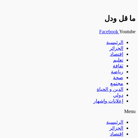
ما قل ودل
Facebook
Youtube
الرئيسية
الجزائر
إقتصاد
تعليم
ثقافة
رياضة
صحة
مجتمع
الدين و الحياة
دولي
إعلانات وإشهار
Menu
الرئيسية
الجزائر
إقتصاد