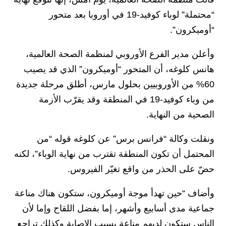
“محتملة” لوباء كوفيد-19 في أوروبا بعد متحور
“أوميكرون”.
وأعلن مدير الفرع الأوروبي لمنظمة الصحة العالمية،
هانس كلوغه، أن المتحور “أوميكرون” الذي قد يصيب
60% من الأوروبيين بحلول مارس، أطلق مرحلة جديدة
من وباء كوفيد-19 في المنطقة وقد يقرّب الأزمة
الصحية من النهاية.
ونقلت وكالة “فرانس برس” عن كلوغه قوله “من
المحتمل أن تكون المنطقة تقترب من نهاية الوباء”، لكنه
حضّ على الحذر من واقع تغيّر الفيروس.
وأضاف “حين تهدأ موجة أوميكرون، ستكون هناك مناعة
جماعية مدى أسابيع وأشهر، إما بفضل اللقاح وإما لأن
الناس ستكون لديهم مناعة بسبب الإصابة وكذلك تراجع