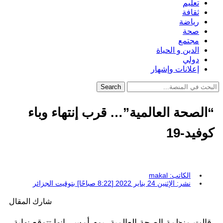
تعليم
ثقافة
رياضة
صحة
مجتمع
الدين و الحياة
دولي
إعلانات وإشهار
Search
“الصحة العالمية”… قرب إنتهاء وباء
كوفيد-19
الكاتب:
makal
نشر:
الإثنين 24 يناير 2022 [8:22 صباحًا] بتوقيت الجزائر
شارك المقال
قالت منظمة الصحة العالمية، يوم أمس، إنها تتوقع نهاية