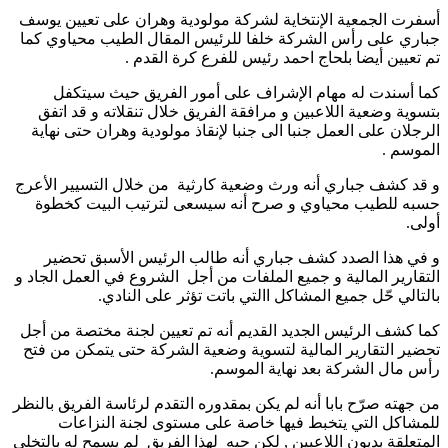
أسفرت الجمعية الإنتخاية لشركة مولودية وهران على تعيين يوسف
جباري على رأس الشركة خلفا للرئيس المقال الطيب محياوي كما
تم تعيين أيضا بلحاج احمد رئيس للفرع كرة القدم .
كما أسندت له مهام الإشراف على أمور الفريق حيث سيتكفل
بتسوية وضعية اللاعبين و مرافقة الفريق خلال تنقلاته و قد اتفق
الرجلان على العمل جنبا الى جنبا لإنقاذ مولودية وهران حتى نهاية
الموسم .
و قد كشف جباري أنه ورث وضعية كارثية من خلال التسيير الأعرج
حسبه للطيب محياوي و صرح أنه سيسعى لترتيب البيت كخطوة
أولى.
و في هذا الصدد كشف جباري أنه طالب الرئيس الأسبق تحضير
التقارير المالية و جميع الملفات من أجل الشروع في العمل الجاد و
بالتالي حّل جميع المشاكل االتي باتت تؤثر على النادي.
كما كشف الرئيس الجديد القديم أنه تم تعيين لجنة مختصة من أجل
تحضير التقارير المالية لتسوية وضعية الشركة حتى يتمكن من فتح
رأس مال الشركة بعد نهاية الموسم.
من جهته صرّح بابا أنه لم يكن بمقدوره التقدم لرئاسة الفريق بالنظر
للمشاكل التي يتخبط فيها خاصة على مستوى لجنة النزاعات
المتعلقة بديون اللاعبين , لكن حبه لهذا الفريق لم يسمح له بالتخلي