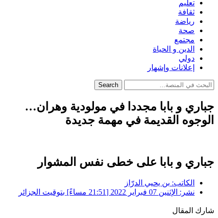
تعليم
ثقافة
رياضة
صحة
مجتمع
الدين و الحياة
دولي
إعلانات وإشهار
Search
جباري و بابا مجددا في مولودية وهران…
الوجوه القديمة في مهمة جديدة
جباري و بابا على خطى نفس المشوار
الكاتب:
بن يحيي الدرّاز
نشر:
الإثنين 07 فبراير 2022 [21:51 مساءً] بتوقيت الجزائر
شارك المقال