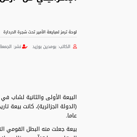
لوحة ترمز لمبايعة الأمير تحت شجرة الدردارة
الكاتب:
بومدين بوزيد
نشر:
الجمعة 11 فبراير 2022 [22:23 مساءً] بتوقيت 
البيعة الأولى والثانية لشاب في
(الدولة الجزائرية)، كانت بيعة تا
عاما.
بيعة جعلت منه البطل القومي التا