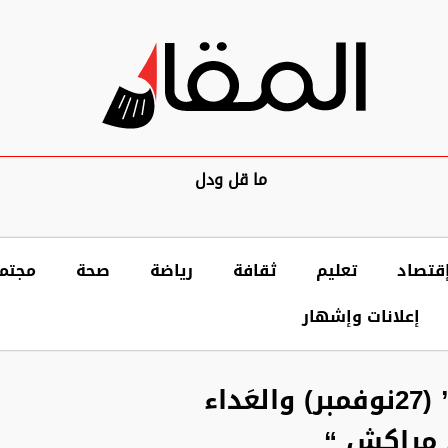
ما قل ودل
قتصاد
تعليم
ثقافة
رياضة
صحة
مجتم
إعلانات وإشهار
ذكرى “مبايعة الأمير” (27نوفمبر) والعَداء
 مراكش “