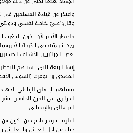
الجهاد بعدما تخلّى عن ذلك مولاي
واعتذر عن قيادة المسلمين في ش
وقال:”عليّ بخاصة نفسي ودولتي”
فاضطر الأمير لأن يكون للمغرب ا
يجد شرعيّته في الدّولة الأدريس
بعض الجزائريين الأشراف الحسنيي
إنها البيعة التي تستلهم التخطيط 
المهدي بن تومرت (السوس الأقصى
تستلهم الإتفاق الرباطي الجهاد
الجزائري في القرن الخامس عشر ال
البرتغالي والإسباني.
التاريخ عبرة وعلاج حين يكون من
حياة من أجل العيش والتعايش وا