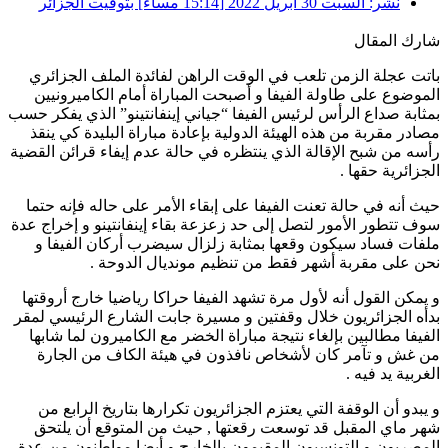
نشر:
السبت 30 أبريل 2022 [15:14 مساءً] بتوقيت الجزائر
شارك المقال
باتت عجلة الزمن تلعب في الوقت الراهن لفائدة الملف الجزائري
الموضوع على طاولة الفيفا و أصبحت المباراة أمام الكاميرونيين
بمثابة صداع الرأس لرئيس الفيفا “جياني إينفانتينو” الذي يفكر حسب
مصادر مقربة من هذه الهيئة الدولية بإعادة مباراة البليدة كي ينقذ
رأسه من شبح الإقالة الذي ينتظره في حالة عدم إيفاء قرائن القضية
الجزائرية حقها .
حيث أنه في حالة تعنت الفيفا على إبقاء الأمر على حاله فإنه حتما
سوف تتطور الأمور لتصل إلى حد زعزعة بقاء إينفانتينو و إخراج عدة
ملفات فساد سيكون وقعها بمثابة زلزال سيضرب أركان الفيفا و
نحن على مقربة أشهر فقط من تنظيم مونديال الدوحة .
و يمكن القول أنه لأول مرة تشهد الفيفا حراكا رياضيا خارج أروقتها
بدأه الجزائريون خلال وقفتين و مسيرة جابت الشارع الرئيسي لمقر
الفيفا مطالبين بإلغاء نتيجة مباراة الخضر مع الكاميرون لما شابها
من غش و تآمر كان لأشخاص نافذون في هيئة الكاف من الجارة
الغربية يد فيه .
و يبدو أن الوقفة التي يعتزم الجزائريون تكرارها بتاريخ الرابع من
شهر ماي المقبل قد توسعت رقعتها , حيث من المتوقع أن يلتحق
المصريون و التونسيون المقيمون بالخارج و أيضا مواطنون من عدة