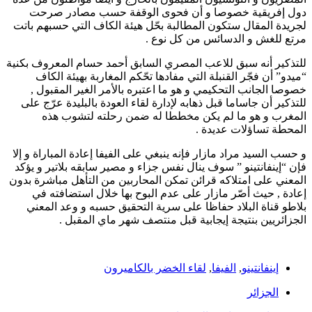
دول إفريقية خصوصا و أن فحوى الوقفة حسب مصادر صرحت
لجريدة المقال ستكون المطالبة بحّل هيئة الكاف التي حسبهم باتت
مرتع للغش و الدسائس من كل نوع .
للتذكير أنه سبق للاعب المصري السابق أحمد حسام المعروف بكنية
“ميدو” أن فجّر القنبلة التي مفادها تحّكم المغاربة بهيئة الكاف
خصوصا الجانب التحكيمي و هو ما اعتبره بالأمر الغير المقبول ,
للتذكير أن جاساما قبل ذهابه لإدارة لقاء العودة بالبليدة عرّج على
المغرب و هو ما لم يكن مخططا له ضمن رحلته لتشوب هذه
المحطة تساؤلات عديدة .
و حسب السيد مراد مازار فإنه ينبغي على الفيفا إعادة المباراة و إلا
فإن “إينفانتينو ” سوف ينال نفس جزاء و مصير سابقه بلاتير و يؤكد
المعني على امتلاكه قرائن تمكن المحاربين من التأهل مباشرة بدون
إعادة , حيث أصّر مازار على عدم البوح بها خلال استضافته في
بلاطو قناة البلاد حفاظا على سرية التحقيق حسبه و وعد المعني
الجزائريين بنتيجة إيجابية قبل منتصف شهر ماي المقبل .
إينفانتينو
,
الفيفا
,
لقاء الخضر بالكاميرون
الجزائر