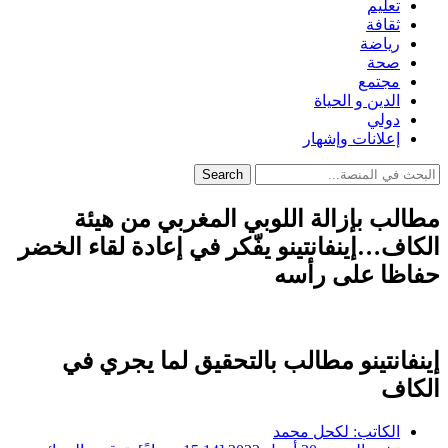
تعليم
ثقافة
رياضة
صحة
مجتمع
الدين و الحياة
دولي
إعلانات وإشهار
Search
مطالب بإزالة اللوبي المغربي من هيئة
الكاف…إينفانتينو يفّكر في إعادة لقاء الخضر
حفاظا على رأسه
إينفانتينو مطالب بالتحقيق لما يجري في
الكاف
الكاتب:
لكحل محمد