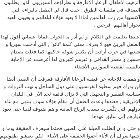
الرهيب لأطفال الرعايا الأفارقة و نظراؤهم السوريون الذين يطلبون
الصدقة في ملتقيات الطرق , حيث قال لي الطفل بالبراءة التي
اكتسبها من رب العالمين لماذا لا يعود هؤلاء لبلدانهم و يحيون العيد
بجوار أهاليهم فرحين .
عندها تعلثمت في الكلام و لم أدر ما الجواب فماذا عساني أقول لهذا
الطفل البريئ فهو لا يعرف معنى كلمة “ناتو” , التي أدخلت سوريا و
شعبها في حرب أرادت أن تكسر شوكة حاكمها كما فعلت بصدام
حسين و معمر القذافي و غيرهم كثيرون لذا أعرضت عن الإجابة
بالنسبة لقضية السوريين الأشقاء .
و هممت للإجابة عن قضية الرعايا الأفارقة فعرفت أن الصبي أيضا
لن يدرك فهم سطوة الفرنسيين على دول الساحل و نهب الثروات و
سياسة التفقير و التجهيل التي لا تزال قائمة لحد الآن في البلدان
الإفريقية , فعندها وعدت الطفل أن مقام هؤلاء سوف ينتهي مع بناء
دولهم التي تكّسرت بسبب الرياح العاتية و هم ضيوف لدينا حتى تعود
ديارهم إلى سابق عهدها .
و حتى و إن إنطلت الحيلة على الصبي فحتما سيعرف الحقيقة يوما و
حينها يعرف أن الأباء أخفوا الحقيقة على الأبناء , لكي يعيشوا طفولتهم