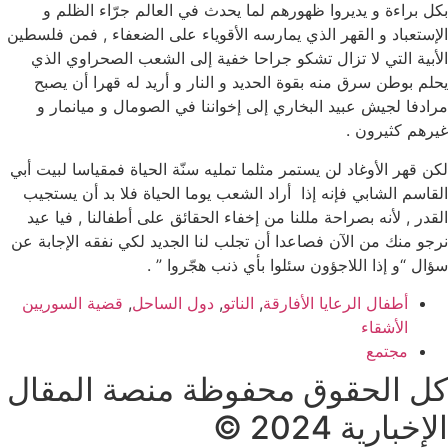
بكل براءة و يديروا ظهورهم لما يحدث في العالم جرّاء الظلم و
الإستعباد و القهر الذي يمارسه الأقوياء على الضعفاء , فمن فلسطين
الأبية التي لا تزال تشكو جراحا خفية إلى الشعب الصحراوي الذي
يحلم بوطن سرق منه بقوة الحديد و النار و أريد له قهرا أن يصبح
مرادفا لجيش عبيد البخاري إلى إخواننا في الصومال و ميانمار و
غيرهم كثيرون .
لكن قهر الأوغاد لن يستمر مثلما تمليه سنّة الحياة فمقياسا لبيت أبي
القاسم الشابي فإنه إذا أراد الشعب يوما الحياة فلا بد أن يستجيب
القدر , لأنه بصراحة مللنا من إخفاء الحقائق على أطفالنا , فيا عيد
نرجو منك من الآن فصاعدا أن تجلب لنا الجديد لكي نفقه الإجابة عن
سؤال “و إذا اللاجؤون سئلوا بأي ذنب هجّروا ” .
أطفال الرعايا الأفارقة
,
الناتو
,
دول الساحل
,
قضية السوريين
الأشقاء
مجتمع
كل الحقوق محفوظة منصة المقال
الإخبارية 2024 ©