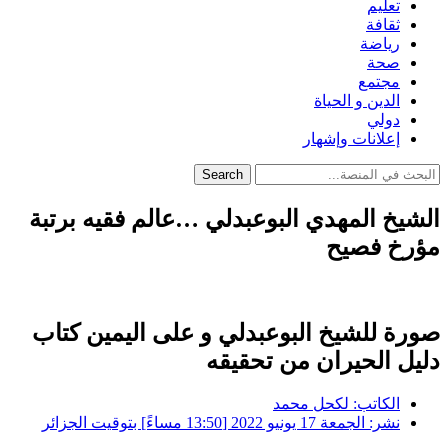
تعليم
ثقافة
رياضة
صحة
مجتمع
الدين و الحياة
دولي
إعلانات وإشهار
Search
الشيخ المهدي البوعبدلي …عالم فقيه برتبة
مؤرخ فصيح
صورة للشيخ البوعبدلي و على اليمين كتاب
دليل الحيران من تحقيقه
الكاتب:
لكحل محمد
نشر:
الجمعة 17 يونيو 2022 [13:50 مساءً] بتوقيت الجزائر