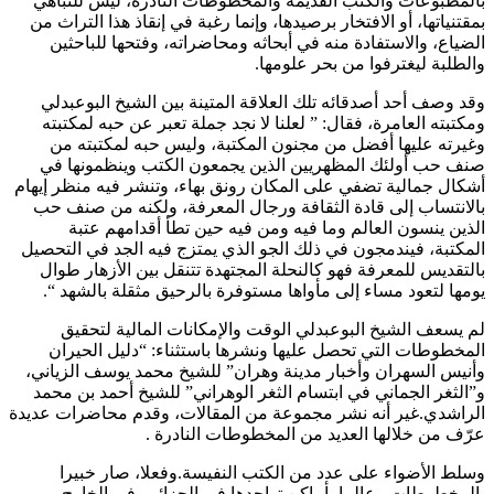
بالمطبوعات والكتب القديمة والمخطوطات النادرة، ليس للتباهي
بمقتنياتها، أو الافتخار برصيدها، وإنما رغبة في إنقاذ هذا التراث من
الضياع، والاستفادة منه في أبحاثه ومحاضراته، وفتحها للباحثين
والطلبة ليغترفوا من بحر علومها.
وقد وصف أحد أصدقائه تلك العلاقة المتينة بين الشيخ البوعبدلي
ومكتبته العامرة، فقال: ” لعلنا لا نجد جملة تعبر عن حبه لمكتبته
وغيرته عليها أفضل من مجنون المكتبة، وليس حبه لمكتبته من
صنف حب أولئك المظهريين الذين يجمعون الكتب وينظمونها في
أشكال جمالية تضفي على المكان رونق بهاء، وتنشر فيه منظر إيهام
بالانتساب إلى قادة الثقافة ورجال المعرفة، ولكنه من صنف حب
الذين ينسون العالم وما فيه ومن فيه حين تطأ أقدامهم عتبة
المكتبة، فيندمجون في ذلك الجو الذي يمتزج فيه الجد في التحصيل
بالتقديس للمعرفة فهو كالنحلة المجتهدة تتنقل بين الأزهار طوال
يومها لتعود مساء إلى مأواها مستوفرة بالرحيق مثقلة بالشهد “.
لم يسعف الشيخ البوعبدلي الوقت والإمكانات المالية لتحقيق
المخطوطات التي تحصل عليها ونشرها باستثناء: “دليل الحيران
وأنيس السهران وأخبار مدينة وهران” للشيخ محمد يوسف الزياني،
و”الثغر الجماني في ابتسام الثغر الوهراني” للشيخ أحمد بن محمد
الراشدي.غير أنه نشر مجموعة من المقالات، وقدم محاضرات عديدة
عرّف من خلالها العديد من المخطوطات النادرة .
وسلط الأضواء على عدد من الكتب النفيسة.وفعلا، صار خبيرا
بالمخطوطات وعالما بأماكن تواجدها في الجزائر وفي الخارج