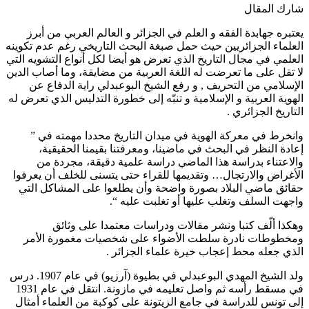
شارك المقال
يعتبره جهابدة الفقه و العلم في الجزائر و العالم العربي من أبرز
العلماء الجزائريين حيث حمل صبغة البحث التاريخي رغم عدم تكوينه
العلمي في مجال التاريخ الذي تعرض هو أيضا لكل أنواع التشويه التي
لا تقل على ما تعرضت له اللغة العربية من مضايقة، وما أصاب الدين
الإسلامي من التحريف , و رفع الشيخ البوعبدلي راية الدفاع عن
الهوية العربية و الإسلامية و تنبّه إلى خطورة التدليس الذي تعرض له
التاريخ الجزائري .
وانخرط في معركة الهوية في ميدان التاريخ محددا مهمته في ”
إعادة النظر في البحث في ماضينا، ومعرفتنا بقيمنا الحقيقية،
والاعتناء بدراسة هذا الماضي دراسة علمية دقيقة، مجردة من
الأغراض والارتجال… وتقديمها للقراء حتى يتسنى للخلف أن يعرفوا
حقائق ماضي البلاد بصورة واضحة وأن يطلعوا على المشاكل التي
واجهت السلف وتغلب عليها أو تغلبت عليه “.
وهكذا ألّف كتبا ونشر مقالات ودراسات معتمدا على وثائق
ومخطوطات نادرة سلطت الأضواء على شخصيات مغمورة الأمر
الذي جعله محط إعجاب خيرة علماء الجزائر .
ولد الشيخ المهدي البوعبدلي في بطيوة (آرزيو) في عام 1907. درس
في مسقط رأسه ثم واصل تعليمه في مازونة. انتقل في عام 1931
إلى تونس للدراسة في جامع الزيتونة على كوكبة من العلماء أمثال