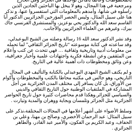
ومرجعية في هذا المجال، وهو لا يبخل بها الباحثين الجادين الذين
راسلوه في شأنها، وأمدهم بالمعلومات التي استفسروا عنها، و نذكر
هنا على سبيل المثال، وليس الحصر المؤرخين الجزائريين الدكتور أبا
القاسم سعد الله والدكتور يحي بوعزيز، والمستشرق الفرنسي جاك
بيرك، وغيرهم من العلماء الجزائريين والأجانب.
وقد نشر الدكتور سعد الله 16 رسالة وصلته من الشيخ البوعبدلي،
وقد ساعدته في كتابة موسوعته “تاريخ الجزائر الثقافي” لما تحمله
من معلومات أدبية وتاريخية وثقافية … فهي تتحدث عن كتب وأعلام
من المثقفين وعن أنشطة فكرية واجتهادات علمية وأخبار جغرافية،
وعن وثائق ومخطوطات ذات أهمية عالية في التاريخ.
و لم يكتف الشيخ المهدي البوعبدلي بالكتابة والتأليف في المجال
التاريخي، وهو جالس في مكتبه محاطا بالكتب والمخطوطات وأكوام
من الأوراق، بل كان يسافر إلى مختلف المدن الجزائرية من أجل
المشاركة في الملتقيات الوطنية حول التاريخ الثقافي والديني
والسياسي للجزائر.وهكذا قدم محاضرات كثيرة حول تاريخ الحواضر
الجزائرية مثل الجزائر وتلمسان وبجاية ووهران والمدية وتيارت .
وسلط الأضواء على أشهر أعلامها في المجالات المختلفة،نذكر على
سبيل المثال: عبد الرحمان الأخضري، وصالح بن مهنا، وعلي بن
الحفاف، وعبد الكريم بن الفكون، والأمير عبد القادر، والطاهر
الجزائري .