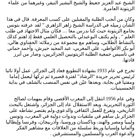
الشيخ عبد العزيز جعيط والشيخ البشير النيفر، وغيرهما من علماء
الزيتونة العامرة.
وكان من أنجب الطلبة والمقبلين على كسب المعرفة. قال في هذا
الشأن زميله في الدراسة الشيخ زاهر الزاهري ” لقد عرفته بتونس
بجامع الزيتونة حيث كنا ندرس معا … فكان مثال الاجتهاد في طلب
العلم ” , ولم يكتف البوعبدلي بالتحصيل العلمي فقط إذ اهتم كذلك
بالنشاط الطلابي، وساهم مع مجموعة من زملائه: الحفناوي هالي،
أبو بكر الأغواطي، علي المغربي، عبد المجيد حيرش، وأحمد حماني
في تأسيس جمعية الطلبة الزيتونيين الجزائريين، وصار من أبرز
قادتها.
تخرج في عام 1933 بشهادة التطويع فعاد إلى الجزائر. عمل أولا نائبا
لرئيس تحرير جريدة “الرشاد” لفترة قصيرة ثم تركها ليعمل إماما
ومفتيا في بجاية، وبعدها عيّن في نفس المنصب بالشلف في بداية
الخمسينيات.
وفي عام 1956 انتقل إلى المغرب الأقصى وقام بمهمات لصالح
الثورة التحريرية. وبعد الاستقلال عاد إلى الجزائر، واشتغل بالبحث
التاريخي، وتفرغ للعمل الثقافي والدعوي.ولم يقتصر نشاطه على
الجزائر بل ساهم في ملتقيات وندوات دولية في المغرب، وتونس
وليبيا ومصر والهند، وباكستان وروسيا، وأذربيجان، وفرنسا وإيطاليا
وألمانيا وإسبانيا.وربط سلسلة من العلاقات مع مشاهير الفكر
والدعوة العرب والمسلمين والمستشرقين .