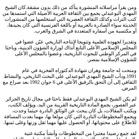
ومن يقرأ مراسلاته المنشورة يتأكد من ذلك بدون مشقة.كان الشيخ
المهدي البوعبدلي يجمع بين الثقافة العربية الأصيلة التي استمدها من
كتب التراث وكذلك الثقافة العصرية التي استخلصها من المنشورات
الحديثة سواء الصادرة بالعربية أو باللغة الفرنسية التي كان يجيدها،
أو مكتسبة من أسفاره المتعددة في الشرق والغرب.
وتقديرا لجهوده العلمية وتتويجا لإنتاجه التاريخي عيّن عضوا في
المجلس الإسلامي الأعلى التابع آنذاك لوزارة الشؤون الدينية، وباحثا
في المركز الوطني للبحوث التاريخية، وعضوا بالمجلس الأعلى
للشؤون الإسلامية بمصر.
ومنحت له جامعة وهران شهادة الدكتوراه الفخرية في عام
1991.ودأب الشيخ المهدي البوعبدلي على البحث التاريخي، والنشاط
الثقافي إلى أن التحق بالرفيق الأعلى في 6 جوان 1992 بعد صراع مع
المرض.
لم يكن الشيخ المهدي البوعبدلي فقط باحثا في مجال تاريخ الجزائر
عبر العصور، يجمع المادة التاريخية القريبة من اليد، ويؤلف الكتب،
ويكتب المقالات، بل كان يبحث عن الوثائق النادرة حيثما وجدت،
ويجمع المخطوطات النادرة التي كان مولعا بها، مهما بعدت المسافة
للاطلاع على محتوياتها، أو الحصول عليها مهما ثقل وزنها وغلى ثمنها.
لقد جمع رصيدا معتبرا من المخطوطات وأنشأ مكتبة غنية