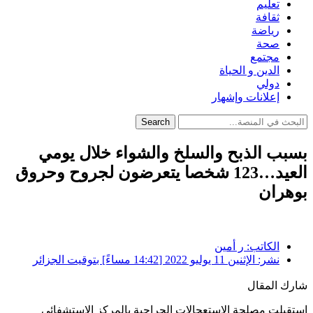
تعليم
ثقافة
رياضة
صحة
مجتمع
الدين و الحياة
دولي
إعلانات وإشهار
Search
بسبب الذبح والسلخ والشواء خلال يومي
العيد…123 شخصا يتعرضون لجروح وحروق
بوهران
الكاتب:
ر أمين
نشر:
الإثنين 11 يوليو 2022 [14:42 مساءً] بتوقيت الجزائر
شارك المقال
استقبلت مصلحة الإستعجالات الجراحية بالمركز الإستشفائي