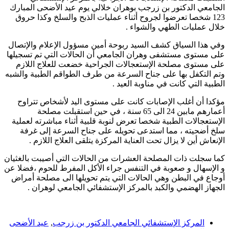
الجامعي الدكتور بن زرجب بوهران خلالي يوم عيد الأضحى المبارك
123 شخصا تعرضوا لجروح أثناء عمليات الذبح والسلخ وكذا حروق
خلال عمليات الطهي والشواء .
وفي هذا السياق كشف السيد ربوحة أمين مسؤول الإعلام والإتصال
على مستوى مستشفى وهران الجامعي أن الحالات التي تم تسجيلها
على مستوى مصلحة الإستعجالات الجراحية خضعت للعلاج اللازم
وتم التكفل بها على جناح السرعة من طرف الطواقم الطبية والشبه
الطبية التي كانت في مناوبة العيد .
مؤكدا أن أغلب الإصابات كانت على مستوى اليد لأشخاص تتراوح
أعمارهم مابين 24 الى 65 سنة ، في حين استقبلت مصلحة
الإستعجالات الطبية شخصا تعرض لنوبة قلبية أثناء مباشرته لعملية
سلخ أضحيته ، مما استدعى تحويله على جناح السرعة إلى غرفة
الإنعاش أين لا يزال تحت العناية المركزة يتلقى العلاج اللازم .
كما سجلت ذات المصلحة العشرات من الحالات التي أصيبت بالغثيان
و الإسهال و صعوبة في التنفس جراء الأكل المفرط للحوم ،فضلا عن
أوجاع في البطن وهي الحالات التي يتم تحويلها الى مصلحة أمراض
الجهاز الهضمي والكبد بالمركز الإستشفائي الجامعي لوهران .
المركز الإستشفائي الجامعي الدكتور بن زرجب
,
عيد الأضحى