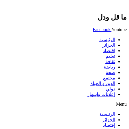
ما قل ودل
Facebook
Youtube
الرئيسية
الجزائر
إقتصاد
تعليم
ثقافة
رياضة
صحة
مجتمع
الدين و الحياة
دولي
إعلانات وإشهار
Menu
الرئيسية
الجزائر
إقتصاد