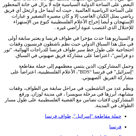
البعض على الساحة الدولية السياسية فإنه لا يزال في خانة المحظور
على الساحة الرياضية العالمية , حيث أنه أينما حل و ارتحل أي فريق
رياضي يمثل الكيان الغاصب إلا و كان مصيره التصفير و عبارات
الإستهجان و أيضا إخراج الأعلام الفلسطينية كنوع من الإستهزاء
للإحتلال الذي اغتصب عنوة أراضي غيره .
و السيناريو هذا حدث مؤخرا في طواف فرنسا و يعتبر سابقة أولى
في مثل هذا السباق الدولي حيث نظم ناشطون فرنسيون وقفات
احتجاجية على طول خط سير طواف فرنسا للدراجات الهوائية، “تور
دو فرانس”، اعتراضاً على مشاركة فريق صهيوني في السباق.
وحمل المشاركون، الذين ينتمي معظمهم إلى حملة مقاطعة
“إسرائيل” في فرنسا “BDS”، الأعلام الفلسطينية، اعتراضاً على
مشاركة الفريق الصهيوني.
ونظّم عدد من الناشطين، في مراحل سابقة من الطواف، وقفات
مشابهة، أبرزها في مرحلة سويسرا ، في مدينة لوزان. ورفع
المشاركون لافتات تضامن مع القضية الفلسطينية على طول مسار
الطواف في المدينة.
حملة مقاطعة "إسرائيل"
,
طواف فرنسا
فرنسا