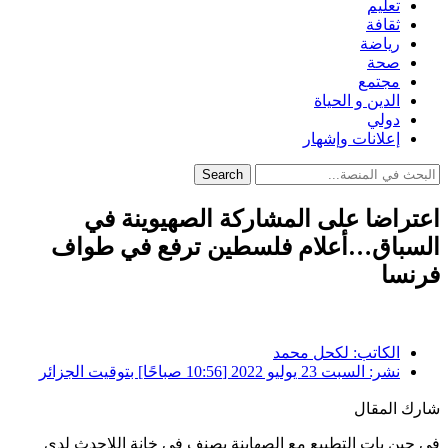
تعليم
ثقافة
رياضة
صحة
مجتمع
الدين و الحياة
دولي
إعلانات وإشهار
Search
اعتراضا على المشاركة الصهيوينة في
السباق…أعلام فلسطين ترفع في طواف
فرنسا
الكاتب:
لكحل محمد
نشر:
السبت 23 يوليو 2022 [10:56 صباحًا] بتوقيت الجزائر
شارك المقال
في حين بات التطبيع مع الصهاينة يصنف في خانة اللاحدث لدى