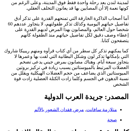
لمدينة لندن بعد رحلة واحدة فقط فوق المدينة، وعلى الرغم من
كونها نعمة إلا أن المصابين بها قد يعانون التخلف العقلي.
أما أصحاب الذاكرة الخارقة التي تمنحهم القدرة على تذكر أدق
تفاصيل حياتهم اليومية وكذلك تذكر طفولتهم، لا يتجاوز عددهم 60
شخصا حول العالم، والمصابون بهذا المرض لديهم القدرة على
إعطاء وصف دقيق لكل تفاصيل حياتهم منذ الطفولة كأنهم
يتصفحون كتابا.
كما يمكنهم تذكر كل سطر من أي كتاب قرأوه ومنهم ريبيكا شاروك
التي بإمكانها تذكر لون وشكل البطانية التي لفت بها وعمرها لا
يتجاوز سبعة أيام. وهناك مصابون بمرض جيني يدعى تضخم
العضلات المرتبط بالميوستاتين يسبب زيادة في تركيز بروتين
الميوستاتين الذي يضاعف من حجم العضلات الهيكلية ويقلل من
نسبة الدهون في الجسم وكلما زادت الكتلة العضلية زادت قوة
الشخص
المصدر: جريدة العرب الدولية
متلازمة سافانت
,
مرض فقدان الشعور بالألم
صحة