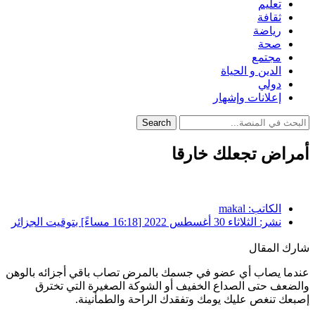
تعليم
ثقافة
رياضة
صحة
مجتمع
الدين و الحياة
دولي
إعلانات وإشهار
Search
أمراض تجعلك خارقا
الكاتب:
makal
نشر:
الثلاثاء 30 أغسطس 2022 [16:18 مساءً] بتوقيت الجزائر
شارك المقال
عندما يصاب أي عضو في جسمك بالمرض تصاب باقي أجزائه بالوهن
والضعف حتى الصداع الخفيف أو الشوكة الصغيرة التي تخترق
إصبعك تنغص عليك يومك وتفقدك الراحة والطمأنينة.