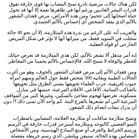
لكن هناك حالات مرضية نادرة تمنح المصاب بها قوى خارقة تفوق
قدرات البشر العاديين ورغم أنها في ظاهرها نعمة إلا أنها قد تحول
حياة أصحابها إلى جحيم! ومن هذه الأمراض، مرض فقدان الشعور
بالألم الذي يفقد الشخص أي إحساس بالألم الجسدي.
والغريب أنه على الرغم من ندرة هذه المتلازمة، إلا أن نحو 40 حالة
سجلت في السويد فقط، من ميزاتها أنها لا تؤثر في شكل المريض
الخارجي أو قواه العقلية.
إنه أمر مذهل ألا نشعر بالألم، لكن هذي المتلازمة قد تعرض حياتك
للخطر والوفاة لا سمح الله، فالإحساس بالألم يحمينا من المخاطر.
ومن فقدان الألم إلى مرض فقدان الشعور بالخوف، وهو من أغرب
الحالات الطبية ويعانيه 300 شخص فقط حول العالم ومنهم امرأة
جنوب إفريقية، جرب العلماء تخويفها بشتى الطرق مثل تخويفها
بالعناكب السامة، الأفاعي، الأفلام المرعبة، حبسها في منازل
مسكونة، تعرضها لهجوم مفاجئ بالسكين، وغيرها كثير من المواقف
المرعبة التي لم تشعرها بالفزع البتة. كم واحد الآن تمنى ذلك؟! دون
أن يدرك تبعات انعدام ذلك الشعور.
وتمنح متلازمة سافانت أو متلازمة العلامة، المصابين باضطراب
النمو العصبي كالتوحد ومتلازمة أسبرجر قدرات خارقة في الرسم
ورسم الخرائط والعزف أو صنع النماذج الهندسية. ومن الأشخاص
المصابين بهذه الحالة، ستيفن ويلتشر، الذي رسم خريطة مفصلة