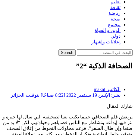
تعليم
ثقافة
رياضة
صحة
مجتمع
الدين و الحياة
دولي
إعلانات وإشهار
Search
الصحافة الذكية “2”
الكاتب:
makal
نشر:
الإثنين 19 سبتمبر 2022 [8:22 صباحًا] بتوقيت الجزائر
شارك المقال
يرتعش قلم الصحافي حينما يكتب نعيا لصحيفته التي سال لها حبره و
نثر فيها إبداعه وتشاطر مع الناس قضاياهم وحوادثهم، لكن “لا بد من
صنعا وإن طال السفر”، فرغم محاولات التحوط من إغلاق الصحف
وتوفير حلول إنعاشية وتكرار الدعوات من كثير من زملاء المهنة