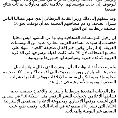
للوقوف إلى جانب مؤسساتهم الإعلامية لكنها محاولات لم تأت بنتائج
قطعية.
وقد سبقهم إلى ذلك وزير الثقافة البريطاني الذي ظهر مطالبا الناس
بشراء الصحف ودعم صحافتهم المحلية بعد أن توقفت نحو 50
صحيفة بريطانية عن الطبع.
إن رحيل المؤسسات الصحافية وغيابها عن المشهد ليس محليا
فحسب، إذ شهدت الساحة العربية مغادرة عديد من المؤسسات
العريقة، إذ لم يكن وقوع خبر إقفال صحيفة “الحياة” سهلا على
مجتمع الصحافة، لأن 70 عاما كانت كفيلة برسوخها في الذاكرة
العربية كنافذة خبرية وسياسية لها جمهورها ومريدوها.
ولم ينصت أحد لتنبؤات المآل الوشيك الذي طال مثيلاتها، مثل
مجموعة الملياردير روبرت مردوخ، التي أقفلت أكثر من 100 صحيفة
محلية وإقليمية لتكتمل سلسلة الإغلاقات ووقف الطبع لعشرات
الصحف اليومية والأسبوعية في دول عدة.
مثل الولايات المتحدة وبريطانيا وأستراليا والأخيرة خفضت حجم
نشاطها الإعلامي وتحولت للنشر الرقمي مثل “شبكة 10” في سيدني
التي أغلقت موقعها الإخباري ومجموعة الإعلام المجتمعي الأسترالية
ACM التي تنشر 170 مطبوعة في أنحاء البلاد، أوقفت طبع أغلب
الصحف غير اليومية والمجلات.