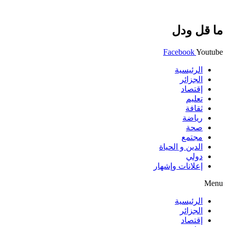
ما قل ودل
Facebook
Youtube
الرئيسية
الجزائر
إقتصاد
تعليم
ثقافة
رياضة
صحة
مجتمع
الدين و الحياة
دولي
إعلانات وإشهار
Menu
الرئيسية
الجزائر
إقتصاد