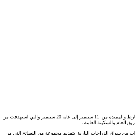
تختتم اليوم مصالح أمن ولاية الجزائر فعاليات المرحلة الأولى من الحملة الوطنية التي أطلقتها المديرية العامة للأمن الوطني بحر الأسبوع الفارط والممتدة من 11 سبتمبر إلى غاية 20 سبتمبر والتي استهدفت من
ق العام والسكينة العامة .
 النزول إلى الميدان والاقتراب من سواق الدراجات النارية بتقديم مجموعة من النصائح التي من