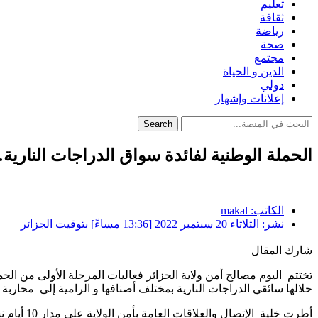
تعليم
ثقافة
رياضة
صحة
مجتمع
الدين و الحياة
دولي
إعلانات وإشهار
Search
الحملة الوطنية لفائدة سواق الدراجات الناري
الكاتب:
makal
نشر:
الثلاثاء 20 سبتمبر 2022 [13:36 مساءً] بتوقيت الجزائر
شارك المقال
حلالها سائقي الدراجات النارية بمختلف أصنافها و الرامية إلى محاربة
أطرت خلي