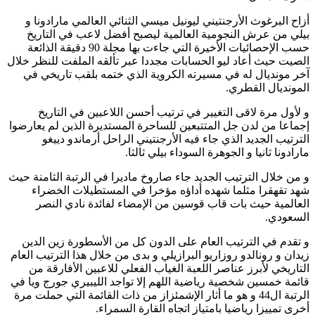
أزاح البرغوث الأرجنتيني ليونيل ميسي الثنائي العالمي مارادونا و
بيلي من عرش النجومية العالمية ليصبح أفضل لاعب في التاريخ
حسب الإحصائيات الأخيرة التي جاءت بها مجلة 90 دقيقة الذائعة
الصيت حيث أعاد ليو الحسابات مجددا عبر تألقه الملفت للنظر خلال
آخر مونديال له في مسيرته الكروية الذي ختمه بلقب تاريخي في
المونديال القطري.
و لأول مرة لاقى التغيير في ترتيب أحسن اللاعبين في التاريخ
إجماعا من لدن جل المتتبعين للساحرة المستديرة الذين لم يعارضوا
الترتيب الجديد الذي جاء فيه الأرجنتيني الراحل أرماندو دييغو
مارادونا ثانيا و الجوهرة السوداء بيلي ثالثا.
و من خلال الترتيب الجديد جاء صاروخ ماديرا في الرتبة الثامنة حيث
شهد تقهقرا مثلما شهده أداؤه مؤخرا في المستطيلات الخضراء
العالمية حيث بات قاب قوسين من الإمضاء لفائدة نادي النصر
السعودي.
و تقدم في الترتيب العام على الدون كل من الأسطورة زين الدين
زيدان و رونالدو روزاريو البرازيلي و بدى من خلال هذا الترتيب العام
التاريخي لأبرز عناصر اللعبة الغياب الفعلي للاعبين الأفارقة من
قائمة خمسين شخصية رياضية اللهم إلا تواجد الليبيري جورج ويا في
الرتبة ال44 و هو ما أثار الإشمئزاز من ذات القائمة التي حملت مرة
أخرى تمييزا رياضيا بامتياز اتجاه القارة السمراء.