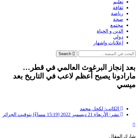
تعليم
ثقافة
رياضة
صحة
مجتمع
الدين و الحياة
دولي
إعلانات وإشهار
Search
بعد إنجاز البرغوث العالمي في قطر…
مارادونا يصبح أعظم لاعب في التاريخ بعد
ميسي
الكاتب:
لكحل محمد
نشر:
الأربعاء 21 ديسمبر 2022 [15:19 مساءً] بتوقيت الجزائر
شارك المقال