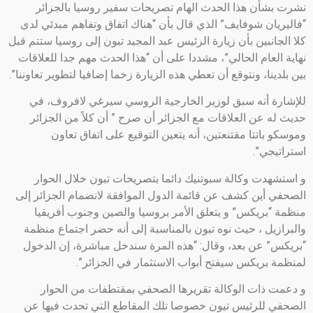
نشرت بشأن هذا الحدث الهام تصريحات سفير روسيا بالجزائر
“فاليريان شوفايف” الذي قال بأن “هناك اتفاق وتفاهم مبدئي لدى
كلا الجانبين بأن زيارة الرئيس عبد المجيد تبون إلى روسيا ستتم قبل
نهاية العام الحالي”، مشددا على أن “هذا الحدث مهم جدا للعلاقات
بين بلدينا، ونتوقع أن تعطي هذه الزيارة زخما إضافيا لتطوير تعاوننا”.
للإشارة أنه سبق لوزير الخارجية الروسي سيرغي لافروف، في
حديث له عن العلاقات مع الجزائر أن صرح ” أن كلاً من الجزائر
وموسكو باتتا مقتنعتين، أنه يتعين التوقيع على اتفاق تعاون
استراتيجي”.
و استشهدت وكالة سبوتنيك دائما بتصريحات تبون خلال الحوار
الصحفي أين كشف عن قائمة الدول الموافقة لانضمام الجزائر إلى
منظمة “بريكس” و يتعلق الأمر بروسيا والصين وجنوب أفريقيا
والبرازيل ، حيث نوه تبون بالمناسبة إلى أنه حضر اجتماع منظمة
“بريكس” عن بعد، وقال: “هذه المرة سندخل مباشرة، إن الدخول
لمنظمة بريكس سيفتح أبواب الاستثمار في الجزائر”.
و دعمت ذات الوكالة تقريرها الصحفي بمقتطفات من الحوار
الصحفي للرئيس تيون خصوصا تلك المقاطع التي تحدث فيها عن