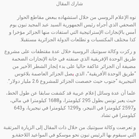
شارك المقال
نوه الإعلام الروسي من خلال استشهاده ببعض مقاطع الحوار
الصحفي الذي أجراه رئيس الجمهورية السيد عبد المجيد تبون يوم
أمس بالإنجازات الإستراتيجية التي استفادت منها الجزائر مؤخرا و
كذا مختلف المكتسبات و تطلعات الدولة الجزائرية مستقبلا.
و ركزت وكالة سبوتنيك الروسية خلال عدة مقتطفات على مشروع
طريق الوحدة الإفريقية الذي صنفته في خانة الإنجازات الضخمة
مضيفة أن الجزائر عاكفة حاليا على بدء إنجاز الشطر الأخير من
“طريق الوحدة الأفريقية”، الذي
ي
صل الجزائر العاصمة بلاغوس
النيجيرية “جنوب حيث خصصت الجزائر للمشروع 2.6 مليار دولار”.
علما أن عدة وسائل إعلام عربية قد كشفت سابقا عن طول الخط،
حيث يعبر تونس بطول 295 كيلومترا، و1688 كيلومترا في مالي،
و2597 كيلومترا في النيجر، و1299 كيلومترا في نيجيريا، و643
كيلومترا في تشاد.
و تعرضت وكالة سبوتنيك من خلال ذات المقال إلى الزيارة المرتقبة
التي سيقوم بها الرئيس تبون نحو موسكو في المواعيد اللاحقة,و