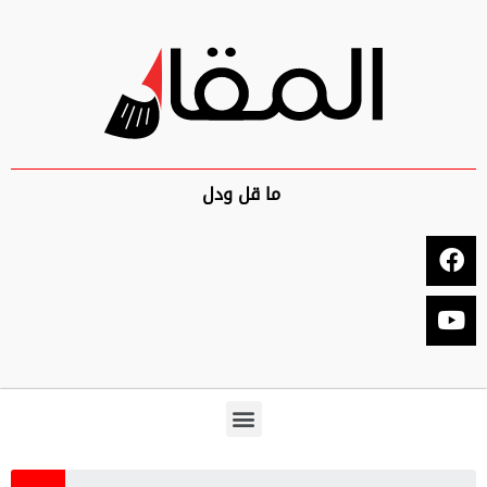
ما قل ودل