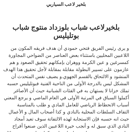
بلخير لاعب السياربي
بلخيرلاعب شباب بلوزداد منتوج شباب
بوتليليس
و يرى رئيس الفريق فتحي حمودي أن هدف فريقه المكون من
اللاعبين المحليين باستثناء بعض العناصر من الضواحي المجاورة
كمسرغين و عين الكرمة ووهران بإمكانهم تحقيق الصعود و هم
عازمون على تسيير البطولة مقابلة بمقابلة لأجل تحقيق هذا الهدف
المنشود و الالتحاق بالقسم الجهوي.و يضيف نفس المتحدث أن
المشكل ليس بالدرجة الأولى من الناحية الفنية فبوتليليس حسبه
تملك خزانا لا يستهان به في الفئات الشبانية حيث أن الأصاغر
أكملوا السباق في المرتبة الأولى في العام الماضي و يرجع المعني
أسباب الانحطاط الرياضي للعامل المادي و طلب بالمناسبة
التفاف السلطات المحلية بالنادي و كذا أصحاب المال و الأعمال
حيث انه حسبه فإن الاستجابة لهذه الالتفاتة سوف تعيد أمجاد
النادي الذي سبق له و أنجب خيرة اللاعبين الذين صنعوا أفراح