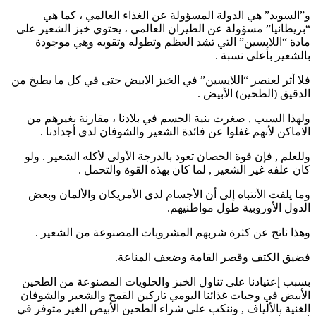
و”السويد” هي الدولة المسؤولة عن الغذاء العالمي ، كما هي
“بريطانيا” مسؤولة عن الطيران العالمي ، يحتوي خبز الشعير على
مادة “اللايسين” التي تشد العظم وتطوله وتقويه وهي موجودة
بالشعير بأعلى نسبة .
فلا أثر لعنصر “اللايسين” في الخبز الابيض حتى في كل ما يطبخ من
الدقيق (الطحين) الأبيض .
ولهذا السبب , صغرت بنية الجسم في بلادنا ، مقارنة بغيرهم من
الاماكن لأنهم غفلوا عن فائدة الشعير والشوفان لدى أجدادنا .
وللعلم , فإن قوة الحصان تعود بالدرجة الأولى لأكله الشعير . ولو
كان علفه غير الشعير , لما كان بهذه القوة والتحمل .
وما يلفت الأنتباه إلى أن الأجسام لدى الأمريكان والألمان وبعض
الدول الأوروبية طول مواطنيهم.
وهذا ناتج عن كثرة شربهم المشروبات المصنوعة من الشعير .
فضيق الكتف وقصر القامة وضعف المناعة.
بسبب إعتيادنا على تناول الخبز والحلويات المصنوعة من الطحين
الأبيض في وجبات غذائنا اليومي تاركين القمح والشعير والشوفان
الغنية بالألياف , وننكب على شراء الطحين الأبيض الغير متوفر في