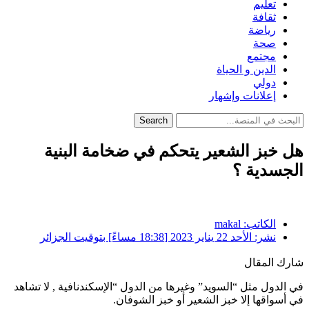
تعليم
ثقافة
رياضة
صحة
مجتمع
الدين و الحياة
دولي
إعلانات وإشهار
Search
هل خبز الشعير يتحكم في ضخامة البنية
الجسدية ؟
الكاتب:
makal
نشر:
الأحد 22 يناير 2023 [18:38 مساءً] بتوقيت الجزائر
شارك المقال
في الدول مثل “السويد” وغيرها من الدول “الإسكندنافية , لا تشاهد
في أسواقها إلا خبز الشعير أو خبز الشوفان.