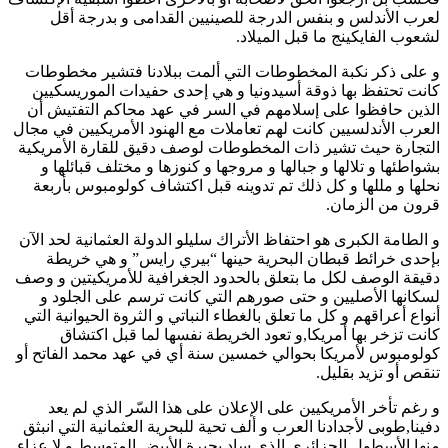
لعرب الأندلس و بنفس الدرجة للصينيين القدامى و بدرجة أقل
لشعوب الفايكينج ما قبل الميلاد.
و على ذكر نكبة المخطوطات التي ألمت ببلادنا فتشير مخطوطات
كانت تحتفظ بها ذوقة أسيدونيا و هي إحدى حفيدات الموريسكيين
الذين حافظوا على إسلامهم في السر في عهد محاكم التفتيش أن
العرب الأندلسيين كانت لهم تعاملات مع الهنود الأمريكيين في مجال
التجارة حيث تشير ذات المخطوطات لوصف دقيق للقارة الأمريكية
بشواطئها و تلالها و جبالها و مروجها و كنوزها و مختلف قبائلها و
نحلها و مللها و كل ذلك تم تدوينه قبل اكتشاف كولومبوس بأربعة
قرون من الزمان.
و الطامة الكبرى هو احتفاظ الأتراك سليلو الدولة العثمانية لحد الآن
بإحدى خرائط قبطان البحرية حينها “بيري رايس” و هي خريطة
دقيقة الوصف لكل ما بتعلق بالحدود الجغرافية للأمريكيتين و وصف
لسكانها الأصليين و حتى صورهم التي كانت ترسم على الجلود و
أنواع أعراقهم و كل ما تعلق بالغطاء النباتي و الثروة الحيوانية التي
كانت تزخر بها أمريكا,و تعود الخريطة نفسها لما قبل اكتشاق
كولومبوس لأمريكا بحوالي خمسين سنة أي في عهد محمد الفاتح أو
تنقص أو تزيد بقليل.
و رغم تأخر الأمريكيين على الإعلان على هذا السّر الذي لم يعد
دفينا,طوبى لأجدادنا العرب و ألف تحية للبحرية العثمانية التي انبثق
منها الأسطول الجزائري الذي ساد بحيرة الأبيض المتوسط و لا عزاء