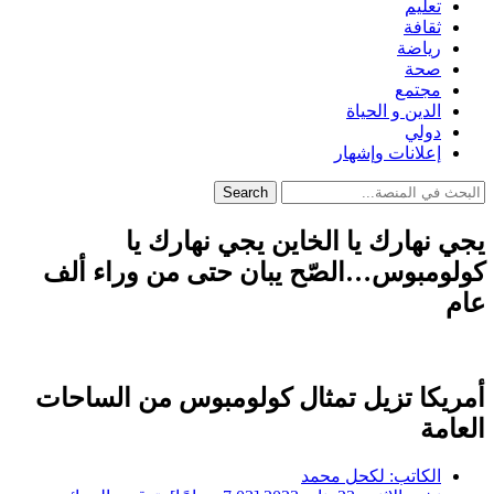
تعليم
ثقافة
رياضة
صحة
مجتمع
الدين و الحياة
دولي
إعلانات وإشهار
Search
يجي نهارك يا الخاين يجي نهارك يا
كولومبوس…الصّح يبان حتى من وراء ألف
عام
أمريكا تزيل تمثال كولومبوس من الساحات
العامة
الكاتب:
لكحل محمد