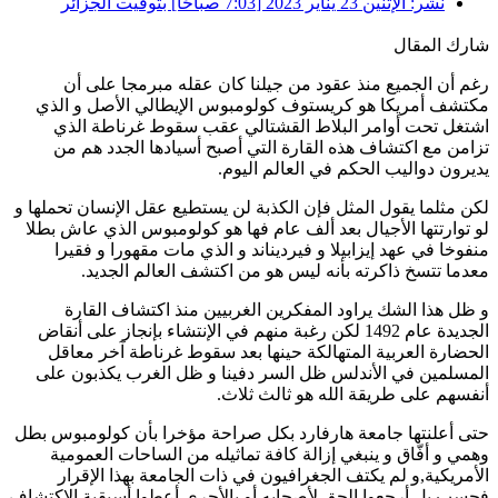
نشر:
الإثنين 23 يناير 2023 [7:03 صباحًا] بتوقيت الجزائر
شارك المقال
رغم أن الجميع منذ عقود من جيلنا كان عقله مبرمجا على أن
مكتشف أمريكا هو كريستوف كولومبوس الإيطالي الأصل و الذي
اشتغل تحت أوامر البلاط القشتالي عقب سقوط غرناطة الذي
تزامن مع اكتشاف هذه القارة التي أصبح أسيادها الجدد هم من
يديرون دواليب الحكم في العالم اليوم.
لكن مثلما يقول المثل فإن الكذبة لن يستطيع عقل الإنسان تحملها و
لو توارتتها الأجيال بعد ألف عام فها هو كولومبوس الذي عاش بطلا
منفوخا في عهد إيزابيلا و فيرديناند و الذي مات مقهورا و فقيرا
معدما تتسخ ذاكرته بأنه ليس هو من اكتشف العالم الجديد.
و ظل هذا الشك يراود المفكرين الغربيين منذ اكتشاف القارة
الجديدة عام 1492 لكن رغبة منهم في الإنتشاء بإنجاز على أنقاض
الحضارة العربية المتهالكة حينها بعد سقوط غرناطة آخر معاقل
المسلمين في الأندلس ظل السر دفينا و ظل الغرب يكذبون على
أنفسهم على طريقة الله هو ثالث ثلاث.
حتى أعلنتها جامعة هارفارد بكل صراحة مؤخرا بأن كولومبوس بطل
وهمي و أفّاق و ينبغي إزالة كافة تماثيله من الساحات العمومية
الأمريكية,و لم يكتف الجغرافيون في ذات الجامعة بهذا الإقرار
فحسب بل أرجعوا الحق لأصحابه أو بالأحرى أعطوا أسبقية الإكتشاف