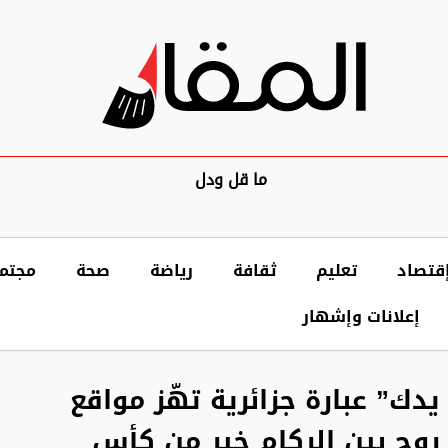
ما قل ودل
قتصاد
تعليم
ثقافة
رياضة
صحة
مجتم
إعلانات وإشهار
دك” عبارة جزائرية تهّز مواقع
 روح بين الركام خير من كأس