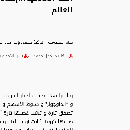
العالم
قناة "ستيب-نيوز" التركية تحتفي بإنجاز رجل الح
الكاتب:
لكحل محمد
نشر:
الأحد 12 فبراير 2023 [6:57 صباحًا] بتوقيت الجزائر
و أخيرا بعد صخب و أخبار للحروب 
و “الداوجونز” و هبوط الأسهم و 
تصفق تارة و تسّب غضبها تارة أ
صنفها كروية كانت أو قتالية.توقف