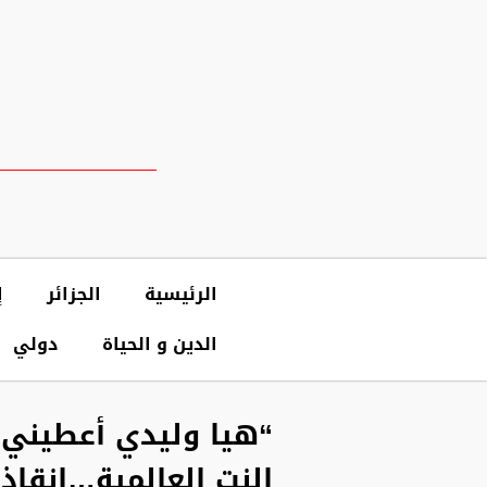
الرئيسية
الجزائر
إ
الدين و الحياة
دولي
“هيا وليدي أعطيني ي
النت العالمية…إنقاذ