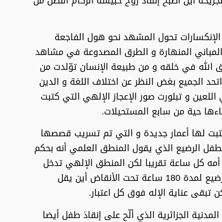
الجريحة أين أصبح إنقاذ روح حبيسة الركام أفضل من
و الإنكسارات تحول المشهد نحو هول الفاجعة
 المباني المنهارة و الطرق المصدوعة في مشاهد
ق الله في خلقه و من طبيعة الإنسان توّلدت من
تحد الجميع بغض النظر عن اختلاف اللغة و الدين
للعين و تبلورت صور الإعجاز الإلهي التي كتبت
قاءها حية من سابع المستحيلات.
 كتبت لها أعمار جديدة و التي تم تسريب قصصها
 الطفل الرضيع الذي يقول المنطق العلمي أنه بحكم
أمه كل ساعة تقريبا لكن المنطق الإلهي تدخل
لحماية الروح البريئة حيث مكث الرضيع لمدة 180 ساعة تحت الأنقاض أين يقل
 تبقى عناية الإله فوق كل اعتبار.
المدنية الجزائرية الذي ألّح على إنقاذ طفل أيضا