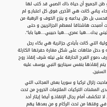
 ظن الجميع أن حياة ذاك الصبي قد كتب لها
يحاء رباني كانت هي الأخرى فوق كل اعتبار,و لم
فحسب بل ظل يداعبه و ينزع الخوف و الرهبة من
ت أصبحت هاشتاقا لمعظم الجزائريين و حتى
طيني يدك…هيا عمري…هيا حبيبي…هيا بابا”.
ولية التي كانت بأيادي جزائرية هي بكاء رجل
ه و دخل متاهات على شكل مغارة حفرتها الكارثة
ذرف دموع الفرح الحارقة على نيله شرف إنقاذ روح
ن يتم إنقاذها بنفس سيناريو النبي يوسف عليه
السنين.
صاحبت زلزال تركيا و سوريا بعض العجائب التي
ى المسّنات التركيات الملتزمات الخروج من تحت
ا تتكشف أمام رجال الإنقاذ,و أيضا إيثار أحد
في وقتها من تحت الركام و من بعدها يهم