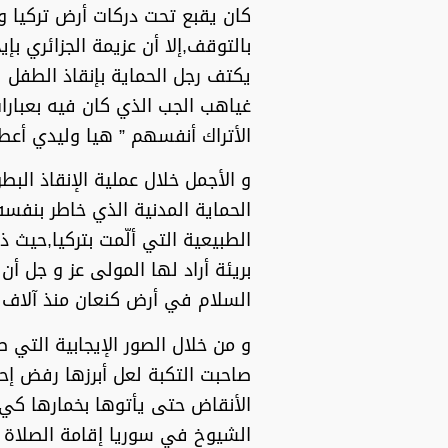
كان يقبع تحت دركات أرض تركيا و
بالتوقف,إلا أن عزيمة الجزائري بإ
يكتف رجل الحماية بإنقاذ الطفل 
غياهب الجب الذي كان فيه بعبارا
الأتراك أنفسهم ” هيا وليدي أع
و الأجمل خلال عملية الإنقاذ البط
الحماية المدنية الذي خاطر بنفس
الطبيعية التي ألّمت بتركيا,حيث 
بريئة أراد لها المولى عز و جل أ
السلام في أرض كنعان منذ آلاف 
و من خلال الصور الإيجابية التي 
صاحبت التكبة لعل أبرزها رفض إحد
الأنقاض حتى يأتوها بخمارها كي ل
الشيوخ في سوريا إقامة الصلاة 