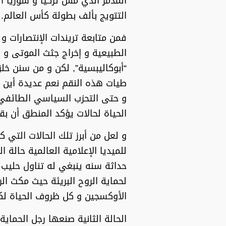
المدّمر الذي مّس تركيا و سوريا 
التتويج بألف بطولة كأس العالم.
فمن متابعة تريندات الإنتصارات 
الطبيعية و إخراج جثث الموتى و
“أبوكاليبسية”, لكن و من سنن خل
طيات هذه النقم نعم عديدة أين ا
و حتى التحزب السياسي الطائفي ا
الحياة لحالات يؤكد المنطق أن ب
و لعل من أبرز تلك الحالات التي
للميديا الإعلامية العالمية حالة
حداثة سنه ينبغي له تناول حليب 
الأوكسجين و كل ظروف الحياة لكن
الحالة الثانية صنعها رجل الحماية 