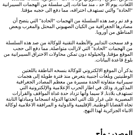
اللغات، يوم الا حد ، منذ ساعات، إلى سلسلة من الهجمات السيبرانية
“الحادة” والتي تستهدف اختراقه، مما دفع الى حجبه مؤقتا.
و قد تم رصد هذه السلسلة من الهجمات “الحادة” التي يتضح أن
مصادرها الجغرافية من الكيان الصهيوني المحتل والمغرب وبعض
المناطق من أوروبا.
و قد سمحت التدابير والأنظمة التقنية للوكالة من صد هذه السلسلة
من الهجمات “الحادة” التي لازالت متواصلة, مما دفع الى حجب
الموقع مؤقتا, والحيلولة دون تمكن محاولات الاختراق السيبرانية من
بلوغ قاعدة البيانات.
يذكر أن الموقع الالكتروني للوكالة بنسخه الناطقة باللغتين
الوطنيتين وبلغات أجنبية يتعرض منذ فترة طويلة إلى هجمات
سيبرانية متفاوتة الحدة مسيرة من معظم المصادر الجغرافية
المذكورة, وذلك في اطار الحرب الإعلامية والإلكترونية التي
تستهدف بلادنا, لا سيما وأنها تزداد حدة غداة المواقف والقرارات
المصيرية على غرار تلك التي اتخذتها الدولة انسجاما ومبادئها الثابتة
تجاه القضايا الوطنية, الإقليمية والدولية و المرافقة الاعلامية لوكالة
الانباء الجزائرية لهذا النهج.
المصدر: وأج