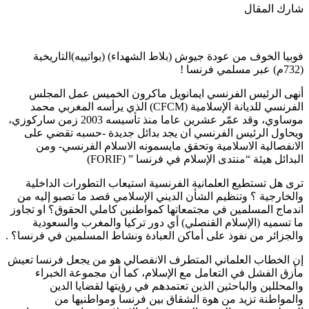
شارك المقال
فوبيا الخوف من عودة جيوش (بلاط الشهداء) (بواتييه)التاريخية
(732م) عبر مسلمي فرنسا !
أنهى الرئيس الفرنسي ايمانويل ماكرون الخميس عمل المجلس
الفرنسي للديانة الإسلامية (CFCM) الذي يرأسه المغربي محمد
موساوي، وقد عمّر عشرين عاما منذ تأسيسه 2003 زمن ساركوزي،
ويحاول الرئيس الفرنسي ان يجد بدائل جديدة -حسبه تقضي على
الانفصالية الاسلامية وتحقق مايسمونه الاسلام الفرنسي- ومن
البدائل هيئة “منتدى الإسلام في فرنسا ” (FORIF)
ترى هل تستطيع العلمانية الفرنسية استيعاب التطورات الداخلية
والخارجية ؟ وتنظيم الشأن الديني الإسلامي قصد ما تصبو إليه من
اندماج المسلمين في مجتمعاتها كمواطنين كاملي الحقوق؟ او تجاوز
ما تسميه (الإسلام القنصلي) أي دور تركيا والمغرب والسعودية
والجزائر من نفوذ على أماكن العبادة ونشاط المسلمين في فرنسا؟ .
إن الخطاب العلماني المتطرف الانفصالي هو من يجعل فرنسا تعيش
مأزق الفشل في التعامل مع الإسلام، كما أن مجموعة الخبراء
والمحللين والباحثين الذين تعتمدهم في رؤيتها لقضايا الدين
والمواطنة تزيد من هوة الشقاق بين فرنسا ومواطنيها من