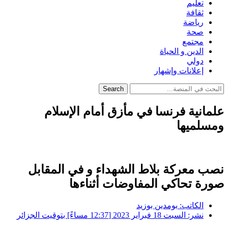
تعليم
ثقافة
رياضة
صحة
مجتمع
الدين و الحياة
دولي
إعلانات وإشهار
Search
علمانية فرنسا في مأزق أمام الإسلام
ومسلميها
نصب معركة بلاط الشهداء و في المقابل
صورة تحاكي المفاوضات أثناءها
الكاتب:
بومدين بوزيد
نشر:
السبت 18 فبراير 2023 [12:37 مساءً] بتوقيت الجزائر