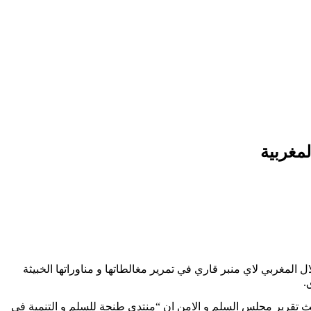
لمغربية
المغربي لاي منبر قاري في تمرير مغالطاتها و مناوراتها الخبيثة
.
ي الصحراوي الذي يمثل رئيس الجمهورية في اشغال قمة رؤساء دول و حكومات الاتحاد الافريقي ال 36، خلال بحث تقرير مجلس السلم و الامن ان “منتدى طنجة للسلم و التنمية في