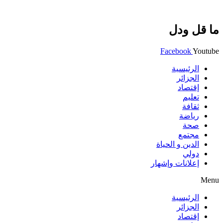
ما قل ودل
Facebook
Youtube
الرئيسية
الجزائر
إقتصاد
تعليم
ثقافة
رياضة
صحة
مجتمع
الدين و الحياة
دولي
إعلانات وإشهار
Menu
الرئيسية
الجزائر
إقتصاد