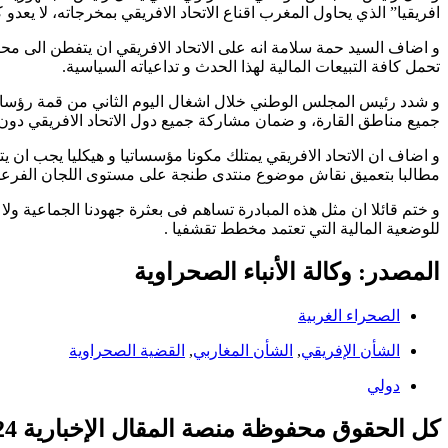
افريقيا” الذي يحاول المغرب اقناع الاتحاد الافريقي بمخرجاته، لا يعدو 
و اضاف السيد حمة سلامة انه على الاتحاد الافريقي ان يتفطن الى مح
تحمل كافة التبيعات المالية لهذا الحدث و تداعياته السياسية.
و شدد رئيس المجلس الوطني خلال اشغال اليوم الثاني من قمة رؤساء ال
جميع مناطق القارة، و ضمان مشاركة جميع دول الاتحاد الافريقي دون
و اضاف ان الاتحاد الافريقي يمتلك مكونا مؤسساتيا و هيكليا يجب ان ي
مطالبا بتعميق نقاش موضوع منتدى طنجة على مستوى اللجان الفرعية ل
و ختم قائلا ان مثل هذه المبادرة تساهم فى بعثرة جهودنا الجماعية ولا 
للوضعية المالية التي تعتمد مخطط تقشفيا .
المصدر: وكالة الأنباء الصحراوية
الصحراء الغربية
الشأن الإفريقي
,
الشأن المغاربي
,
القضية الصحراوية
دولي
كل الحقوق محفوظة منصة المقال الإخبارية 2024 ©