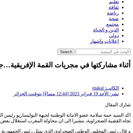
تعليم
ثقافة
رياضة
صحة
مجتمع
الدين و الحياة
دولي
إعلانات وإشهار
Search
أثناء مشاركتها في مجريات القمة الإفريقية…جب
الكاتب:
makal
نشر:
الأحد 19 فبراير 2023 [12:44 مساءً] بتوقيت الجزائر
شارك المقال
اكد السيد حمة سلامة عضو الامانة الوطنية لجبهة البوليساريو رئيس ال
تجاه القضية الصحراوية، مشيرا الى ان محاولة المغرب استغلال بعض 