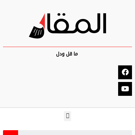
ما قل ودل