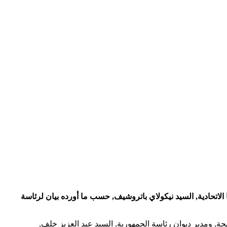
 الاتحادية, السيد نيكولاي باتروشيف, حسب ما أورده بيان لرئاسة
, ومدير ديوان رئاسة الجمهورية, السيد عبد العزيز خلف,