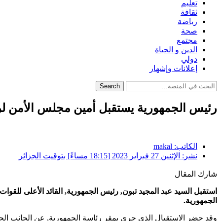
تعليم
ثقافة
رياضة
صحة
مجتمع
الدين و الحياة
دولي
إعلانات وإشهار
Search
رئيس الجمهورية يستقبل أمين مجلس الأمن لرو
الكاتب:
makal
نشر:
الإثنين 27 فبراير 2023 [18:15 مساءً] بتوقيت الجزائر
شارك المقال
استقبل السيد عبد المجيد تبون, رئيس الجمهورية, القائد الأعلى للقوات
الجمهورية.
وقد حضر الاستقبال الذي جرى بمقر رئاسة الجمهورية, عن الجانب الجز