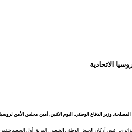
سيا الاتحادية
 المسلحة, وزير الدفاع الوطني, اليوم الاثنين, أمين مجلس الأمن لروسيا
ائري, رئيس أركان الجيش الوطني الشعبي, الفريق أول السعيد شنقريحة