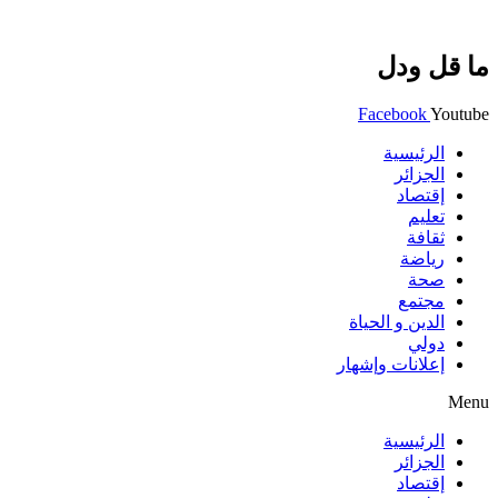
ما قل ودل
Facebook
Youtube
الرئيسية
الجزائر
إقتصاد
تعليم
ثقافة
رياضة
صحة
مجتمع
الدين و الحياة
دولي
إعلانات وإشهار
Menu
الرئيسية
الجزائر
إقتصاد