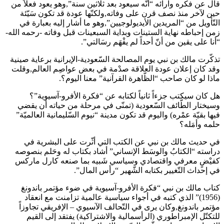
قال عن فكره وآرائه “أنّه سيعود بعد ثلاثين سنة”,وهو يعود فعلاً من
حين لآخر منذ نصف قرن على وفاته,ولكنّها عودة قد تكون سَيّئة
التّأويل من “المريدين الأيديولوجيين”,وهو ما أشار إليه بعبارة في
زمن إحباطه نهاية الستينات وبداية السبعينات قبل وفاته -رحمه الله-
“أنا على يقين من أنّ أحداً لم يفْهَم رسَالتي”.
تذكّرت مالك بن نبي يوم المصالحة السّعودية-الإيرانية برعاية صينية
وقد كان إعلان عودة العلاقة صدْمة في بعض عواصِم العالم,وقلت
ماذا لو كان صاحب “الظّاهرة القرآنية” معنا اليوم؟.
هل كان سيكتب جزءاً ثانياً لكتابه عن “فكرة الأفرو-آسيوية”؟
وسيختار الطّائف السّعودية (تمنّى في مرحلة من حياته أن يقضي
فيها بقيّة عمْره) واليوم قد تكون مدينة “نيوم السّليمانية العالميّة”
حلمه وأمَله؟
في حديث مالك بن نبي عن الكتب التي أثّرت على البشرية في
دراسته “الكتابُ والوسَط الإنساني” أشاد بكتاب له وحَلم بنصوصه
كفيْضٍ معرفي واقتصادي وسياسي شَبيه بما صنعه كارل ماركس
في إحداث التّغيير بكتابه الشّهير “رأس المال”.
كتاب مالك بن نبي “فكرة الأفرو-آسيوية في ضوء مؤتمر باندونغ
(1956)” الذي كتبه في أجواء سياسية عالمية تزامنت مع انعقاد
مؤتمر باندونغ,وكان يرى في التّحالف الآسيوي – الإفريقي تجاوزاً
للتكتّل الإمبراطوري (الرأسمالية والاشتراكية) يفتقد إلى القيم