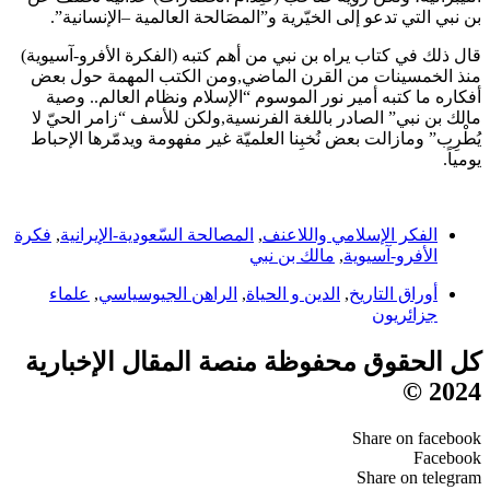
بن نبي التي تدعو إلى الخيّرية و”المصَالحة العالمية –الإنسانية”.
قال ذلك في كتاب يراه بن نبي من أهم كتبه (الفكرة الأفرو-آسيوية)
منذ الخمسينات من القرن الماضي,ومن الكتب المهمة حول بعض
أفكاره ما كتبه أمير نور الموسوم “الإسلام ونظام العالم.. وصية
مالك بن نبي” الصادر باللغة الفرنسية,ولكن للأسف “زامر الحيّ لا
يُطْرِب” ومازالت بعض نُخبِنا العلميّة غير مفهومة ويدمّرها الإحباط
يومياً.
الفكر الإسلامي واللاعنف
,
المصالحة السّعودية-الإيرانية
,
فكرة
الأفرو-آسيوية
,
مالك بن نبي
أوراق التاريخ
,
الدين و الحياة
,
الراهن الجيوسياسي
,
علماء
جزائريون
كل الحقوق محفوظة منصة المقال الإخبارية
2024 ©
Share on facebook
Facebook
Share on telegram