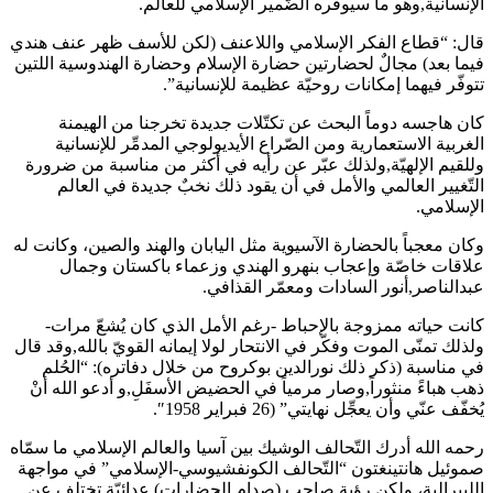
الإنسانية,وهو ما سيوفّره الضّمير الإسلامي للعالم.
قال: “قطاع الفكر الإسلامي واللاعنف (لكن للأسف ظهر عنف هندي
فيما بعد) مجالٌ لحضارتين حضارة الإسلام وحضارة الهندوسية اللتين
تتوفّر فيهما إمكانات روحيّة عظيمة للإنسانية”.
كان هاجسه دوماً البحث عن تكتّلات جديدة تخرجنا من الهيمنة
الغربية الاستعمارية ومن الصّراع الأيديولوجي المدمِّر للإنسانية
وللقيم الإلهيّة,ولذلك عبّر عن رأيه في أكثر من مناسبة من ضرورة
التّغيير العالمي والأمل في أن يقود ذلك نخبٌ جديدة في العالم
الإسلامي.
وكان معجباً بالحضارة الآسيوية مثل اليابان والهند والصين، وكانت له
علاقات خاصّة وإعجاب بنهرو الهندي وزعماء باكستان وجمال
عبدالناصر,أنور السادات ومعمّر القذافي.
كانت حياته ممزوجة بالإحباط -رغم الأمل الذي كان يُشعّ مرات-
ولذلك تمنّى الموت وفكّر في الانتحار لولا إيمانه القويّ بالله,وقد قال
في مناسبة (ذكر ذلك نورالدين بوكروح من خلال دفاتره): “الحُلم
ذهب هباءً منثوراً,وصار مرمياً في الحضيض الأسفَلِ,و أدعو الله أنْ
يُخفّف عنّي وأن يعجِّل نهايتي” (26 فبراير 1958″.
رحمه الله أدرك التّحالف الوشيك بين آسيا والعالم الإسلامي ما سمّاه
صموئيل هانتينغتون “التّحالف الكونفشيوسي-الإسلامي” في مواجهة
الليبرالية، ولكن رؤية صاحب (صِدام الحضارات) عدائيّة تختلف عن