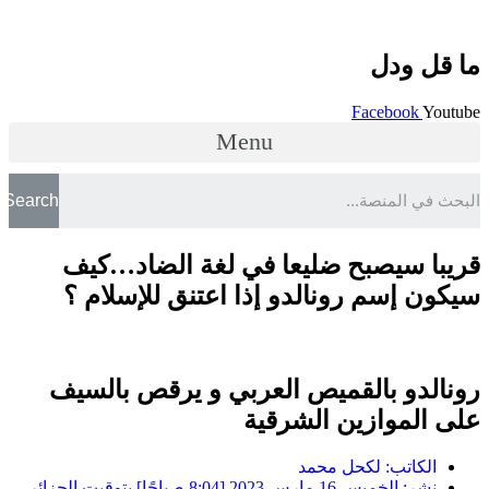
ما قل ودل
Facebook
Youtube
Menu
Search
قريبا سيصبح ضليعا في لغة الضاد…كيف
سيكون إسم رونالدو إذا اعتنق للإسلام ؟
رونالدو بالقميص العربي و يرقص بالسيف
على الموازين الشرقية
الكاتب:
لكحل محمد
نشر:
الخميس 16 مارس 2023 [8:04 صباحًا] بتوقيت الجزائر