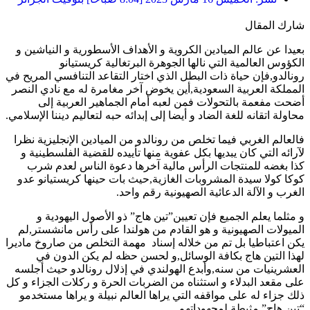
شارك المقال
بعيدا عن عالم الميادين الكروية و الأهداف الأسطورية و النياشين و
الكؤوس العالمية التي نالها الجوهرة البرتغالية كريستيانو
رونالدو,فإن حياة ذات البطل الذي اختار التقاعد التنافسي المريح في
المملكة العربية السعودية,أين يخوض آخر مغامرة له مع نادي النصر
أضحت مفعمة بالتحولات فمن لعبه أمام الجماهير العربية إلى
محاولة اتقانه للغة الضاد و أيضا إلى إبدائه حبه لتعاليم ديننا الإسلامي.
فالعالم الغربي فيما تخلص من رونالدو من الميادين الإنجليزية نظرا
لآرائه التي كان يبديها بكل عفوية منها تأييده للقضية الفلسطينية و
كذا بغضه للمنتجات الرأس مالية آخرها دعوة الناس لعدم شرب
كوكا كولا سيدة المشروبات الغازية,حيث بات حينها كريستيانو عدو
الغرب و الآلة الدعائية الصهيونية رقم واحد.
و مثلما يعلم الجميع فإن تعيين”تين هاج” ذو الأصول اليهودية و
الميولات الصهيونية و هو القادم من هولندا على رأس مانشستر,لم
يكن اعتباطيا بل تم من خلاله إسناد مهمة التخلص من صاروخ ماديرا
لهذا التين هاج بكافة الوسائل,و لحسن حظه لم يكن الدون في
العشرينيات من سنه,وأبدع الهولندي في إذلال رونالدو حيث أجلسه
على مقعد البدلاء و استثناه من الضربات الحرة و ركلات الجزاء و كل
ذلك جزاء له على مواقفه التي يراها العالم نبيلة و يراها مستخدمو
“تين هاج” مثبطة لمجهوداتهم.