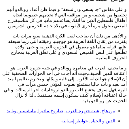
و على مقاس “جا يسعى ودر تسعة” و فيما ظن أعداء رونالدو أنهم
تخلصوا من شخصه و من مواقفه التي لا تخدمهم خصوصا اتجاه
أطفال فلسطين الذين ما انفك يساعدهم ماديا في كل مناسبة,راح
المعني يتحول مرة أخرى لأيقونة في بلاد خادم الحرمين الشريفين.
و الأذهى من ذلك أن صاحب لقب الكرة الذهبية سبع مرات بات
يقترب من إتقان اللغة العربية هو جوجينيا رفيقته التي ربما سيعقد
عليها قرانه مثلما هو معمول في الجزيرة العربية,و حتى أولاده
تطّبعوا على لبس القميص السعودي و على نطق العربية بمخارج
الحروف السليمة.
و ما يخيف الغرب في مغامرة رونالدو في شبه جزيرة العرب هو
اعتناقه للدين الحنيف,حيث أنه أجاب في أحد الحوارات الصحفية على
أن الإسلام هو الديانة الأقرب إلى قلبه و يجّلها و يحترم تعاليمها مند
أمد بعيد و بات حاليا يستمتع بصوت المؤذن خمس مرات في
اليوم,فهل سوف يخشع قلب رونالدو لروحانيات آخر الرسالات و في
حالة اعتناقه الإسلام كيف سيكون إسمه مستقبلا…لذا لا يزال
للحديث عن رونالدو بقية.
تين هاج
,
شبه جزيرة العرب
,
صاروخ ماديرا
,
مانشستر يونايتد
الدين و الحياة
,
خواطر إنسانية