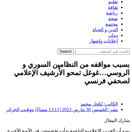
تعليم
ثقافة
رياضة
صحة
مجتمع
الدين و الحياة
دولي
إعلانات وإشهار
Search
بسبب مواقفه من النظامين السوري و
الروسي…غوغل تمحو الأرشيف الإعلامي
لصحفي فرنسي
الكاتب:
لكحل محمد
نشر:
الخميس 30 مارس 2023 [13:11 مساءً] بتوقيت الجزائر
شارك المقال
يبدو أن الحرب الإعلامية الناعمة بدأت تخشوشن في الآونة الأخيرة