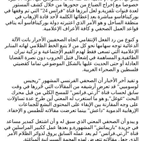
خصوصا مع إخراج الضباع من جحورها من خلال كشف المستور
لعدة قنوات تلفزية,و لعل أبرزها قناة “فرانس 24” التي تم وقفها في
بوركينافاسو مباشرة بعد إعطائها الكلمة لأحد قادة الإرهاب في
منطقة الساحل و هو الأمر الذي اعتبرته دولة بوركينافاسو أنه ينافي
قواعد العمل الصحفي و كافة الأعراف الإعلامية.
و كنوع من رد الفعل الإنتقامي اتجاه الصحفيين الأحرار باتت الآلة
الدعائية توجه سهامها نحو كل من لا يتبع الخط الظلامي لهاته المنابر
الإعلامية التي تسعى فقط لهدم القيم الإجتماعية و تزكية نيران
الطائفية,و المساهمة في إشعال فتيل الحروب دون نصرة القضايا
العادلة أو حتى الحديث عليها بالشكل الموضوعي تماما كقضيتي
فلسطين و الصحراء الغربية.
و تفيد آخر الأخبار أن الصحفي الفرنسي المشهور “ريجيس
لوسوميي” قد تعرض أرشيفه من المقالات التي حّررها في وقت
سابق لحساب قناة “أر.تي.فرانس” للمسح الكلي من قبل محرك
البحث “غوغل”,و هو ما استغرب له المعني أين طرح عدة تساؤلات
على وجه المقارنة بين الإبقاء على المحتوى البشع للجماعات
الإرهابية الدموية “داعش” بينما تعرضت مقالاته للطمس و الإخفاء.
و يبدو أن الصحفي المعني الذي سبق له و أن اشتغل كمدير مساعد
في جريدة “باريماتش” المشهورة,و بعدها عمل ككبير المراسلين في
قناة “أر.تي.فرانس” لم يعد عمله السابق يروق لدوائر الظلام الأمر
الذي جعل مقالاته تتعرض لهذه الهجمة السبيرانية المباغثة.