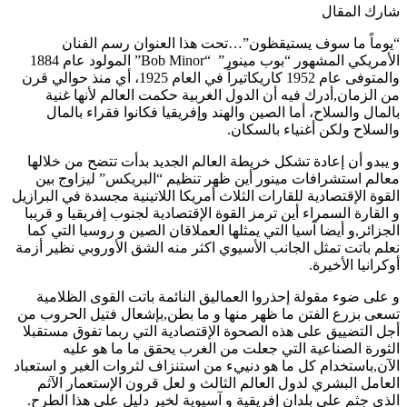
شارك المقال
“يوماً ما سوف يستيقظون”…تحت هذا العنوان رسم الفنان
الأمريكي المشهور “بوب مينور” “Bob Minor” المولود عام 1884
والمتوفى عام 1952 كاريكاتيراً في العام 1925، أي منذ حوالي قرن
من الزمان,أدرك فيه أن الدول الغربية حكمت العالم لأنها غنية
بالمال والسلاح، أما الصين والهند وإفريقيا فكانوا فقراء بالمال
والسلاح ولكن أغنياء بالسكان.
و يبدو أن إعادة تشكل خريطة العالم الجديد بدأت تتضح من خلالها
معالم استشرافات مينور أين ظهر تنظيم “البريكس” ليزاوج بين
القوة الإقتصادية للقارات الثلاث أمريكا اللاتينية مجسدة في البرازيل
و القارة السمراء أين ترمز القوة الإقتصادية لجنوب إفريقيا و قريبا
الجزائر,و أيضا آسيا التي يمثلها العملاقان الصين و روسيا التي كما
نعلم باتت تمثل الجانب الأسيوي اكثر منه الشق الأوروبي نظير أزمة
أوكرانيا الأخيرة.
و على ضوء مقولة إحذروا العماليق النائمة باتت القوى الظلامية
تسعى بزرع الفتن ما ظهر منها و ما بطن,بإشعال فتيل الحروب من
أجل التضييق على هذه الصحوة الإقتصادية التي ربما تفوق مستقبلا
الثورة الصناعية التي جعلت من الغرب يحقق ما ما هو عليه
الآن,باستخدام كل ما هو دنييء من استنزاف لثروات الغير و استعباد
العامل البشري لدول العالم الثالث و لعل قرون الإستعمار الآثم
الذي جثم على بلدان إفريقية و آسيوية لخير دليل على هذا الطرح.