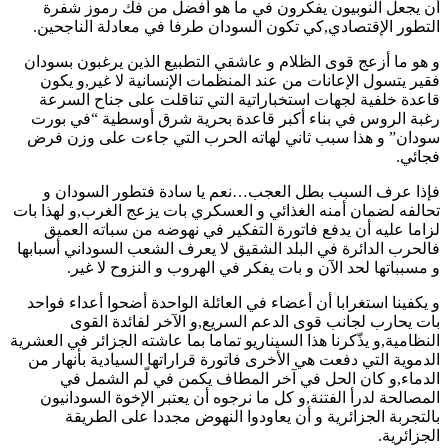
أن يجعل النوبيون يفكرون في ما هو أفضل من فك رموز شفرة
التطور الإقتصادي,كي تكون السودان طرفا في معادلة الناجحين.
و هو ما أزعج قوى الظلام و عاشقي التطبيع الذين يرغبون بسودان
فقير يتسول الإعانات من عند المنظمات الإنسانية لا غير,و يكون
قاعدة خلفية لجهات استخباراتية التي تناقلت على جناح السرعة
رغبة الروس في بناء أكبر قاعدة بحرية شرق أوسطية “في بورت
سودان” و هذا سبب ثاني لهاته الحرب التي جاءت على وزن فرض
فجائي.
فإذا عرف السبب بطل العجب…نعم يا سادة فتطور السودان و
تحالفه لضمان أمنه الغذائي و العسكري بات يزعج الغرب,و لهذا بات
لزاما عليه أن يدفع فاتورة التفكير في نهوضه من سباته العميق
فالحرب الدائرة في البلد الشقيق لا يعرف الشعب السوداني أسبابها
و مسبباتها لحد الآن و بات يفكر في الهروب و النزوح لا غير.
و يكفينا استغرابا أن أعضاء في العائلة الواحدة أضحوا أعداء فواحد
بات يحارب لجانب قوى الدعم السريع,و الآخر لفائدة القوى
النظامية,و يذّكرنا هذا السيناريو تماما بما عاشته الجزائر في العشرية
الدموية التي دفعت هي الأخرى فاتورة قراراتها السيادية بأنهار من
الدماء,و كان الحل في آخر المطاف يكمن في لّم الشمل في
المصالحة لدرأ الفتنة,و كل ما نرجوه أن يعتبر الإخوة السودانيون
بالتجربة الجزائرية و أن يعاودوا النهوض مجددا على الطريقة
الجزائرية.