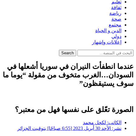
تعليم
ثقافة
رياضة
صحة
مجتمع
الدين و الحياة
دولي
إعلانات وإشهار
Search
عندما انطفأت النيران في سوريا أشعلها في
السودان…الغرب متخوف من مقولة “يوما ما
سوف يستيقظون”
الصورة تعّلق على نفسها فهل من معتبر؟
الكاتب:
لكحل محمد
نشر:
الأحد 30 أبريل 2023 [6:55 صباحًا] بتوقيت الجزائر