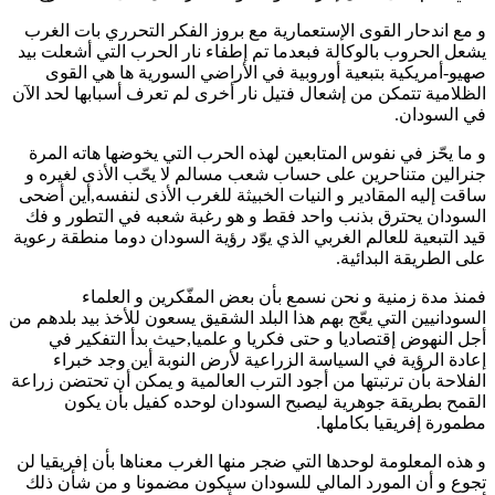
و مع اندحار القوى الإستعمارية مع بروز الفكر التحرري بات الغرب
يشعل الحروب بالوكالة فبعدما تم إطفاء نار الحرب التي أشعلت بيد
صهيو-أمريكية بتبعية أوروبية في الأراضي السورية ها هي القوى
الظلامية تتمكن من إشعال فتيل نار أخرى لم تعرف أسبابها لحد الآن
في السودان.
و ما يحّز في نفوس المتابعين لهذه الحرب التي يخوضها هاته المرة
جنرالين متناحرين على حساب شعب مسالم لا يحّب الأذى لغيره و
ساقت إليه المقادير و النيات الخبيثة للغرب الأذى لنفسه,أين أضحى
السودان يحترق بذنب واحد فقط و هو رغبة شعبه في التطور و فك
قيد التبعية للعالم الغربي الذي يوّد رؤية السودان دوما منطقة رعوية
على الطريقة البدائية.
فمنذ مدة زمنية و نحن نسمع بأن بعض المفّكرين و العلماء
السودانيين التي يعّج بهم هذا البلد الشقيق يسعون للأخذ بيد بلدهم من
أجل النهوض إقتصاديا و حتى فكريا و علميا,حيث بدأ التفكير في
إعادة الرؤية في السياسة الزراعية لأرض النوبة أين وجد خبراء
الفلاحة بأن ترتبتها من أجود الترب العالمية و يمكن أن تحتضن زراعة
القمح بطريقة جوهرية ليصبح السودان لوحده كفيل بأن يكون
مطمورة إفريقيا بكاملها.
و هذه المعلومة لوحدها التي ضجر منها الغرب معناها بأن إفريقيا لن
تجوع و أن المورد المالي للسودان سيكون مضمونا و من شأن ذلك