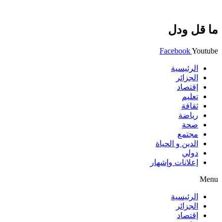
ما قل ودل
Facebook
Youtube
الرئيسية
الجزائر
إقتصاد
تعليم
ثقافة
رياضة
صحة
مجتمع
الدين و الحياة
دولي
إعلانات وإشهار
Menu
الرئيسية
الجزائر
إقتصاد