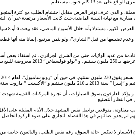
عد 13 كلم جنوب مستغانم.
مستعملة، و الذي عرف توفر العرض مقابل احتشام الطلب مع كثرة المتجولي
قارنة مع نهاية السنة الماضية.حيث كانت الأسعار مرتفعة غير أن الشر
لماضي، فقد بيعت 6 أو 8 سيارات فقط، وهي – يقول- كلها سيارات “استثنائية”، أي نظيفة جدا.
عدم تضييعها من قبل “الشاري”، ولو بثمن مرتفع، إيمانا منه أنها قطعة ل
كد العارفون بسوق السيارات ، أن تجارة المركبات القديمة شهدت تراجع
في انتظار التصنيع.
ب متفاوتة، متوقعين تواصل نفس المشهد خلال الأيام المقبلة على الأق
 أنهم لم يجدوا ضالتهم في هذا الفضاء التجاري على ضوء الركود الحاصل
ن الأسعار لا تعكس حالة السوق، رغم نقص الطلب، والبائعون خاصة من 