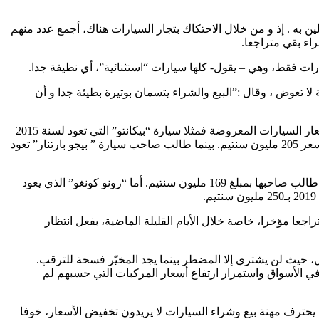
ن به . إذ و من خلال الاحتكاك بتجار السيارات هناك، أجمع عدد منهم
اء بقي متراجعا.
ا تعوض ، وقال :”البيع والشراء يتسمان بوتيرة بطيئة جدا و أن
و خلال جولة في السوق الذي كان يتوفر على مختلف أنواع المركبات قادمة من عديد الولايات حتى من الشرق الجزائري ، تم استقاء بعض أسعار السيارات المعروضة فمثلا سيارة “بيكانتو” التي تعود لسنة 2015
كان صاحبها يطالب بسعر 170 مليون سنتيم. و سيارة “بولو” 2015،تم عرضها بـ 250 مليون سنتيم . و “بولو فولسفاغن” 2013 معروضة للبيع بسعر 205 مليون سنتيم. بينما طالب صاحب سيارة ” بيجو بارتنار” تعود
و عرضت مركبة من نوع “داسيا ستيبواي” يعود تاريخها إلى سنة 2018، بسعر يفوق 230 مليون سنتيم. في حين أن “رونو سامبول”، لعام 2014 طالب صاحبها بمبلغ 169 مليون سنتيم. أما “رونو كونغو” الذي يعود
ا مؤخرا، خاصة خلال الأيام القليلة الماضية، بفعل انتظار
ل، حيث لن يشتري إلا المضطر بينما يجد المخيّر فسحة للترقب.
 في الأسواق واستمرار ارتفاع أسعار المركبات التي حسبهم لم
يحترف مهنة بيع وشراء السيارات لا يريدون تخفيض الأسعار، خوفا