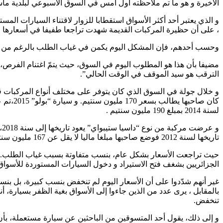
الأخيرة و هو ما تم ملاحظته أول أمس في السوق الأسبوعي لبلدية ماسرى الواقع على ب
و الذي يعتبر أحد أكثر الأسواق استقطابا للزوار لاقتناء السيارات ال
، على أن حظيرة المركبات القديمة شهدت تراجعا طفيفا في أسعارها ، م
وحسب أحدهم، فإن المشكل اليوم يكمن في غياب الطلب بالرغم من العرض الكبير، مستدلا بأنه خلال الأسبوع ا
مضيفا بأن هذا هو المطلوب اليوم في السوق، حيث يتمّ اغتنام الفرص، و
الترقب هو سيد الموقف في الوقت الحالي”.
لسنة 2014 بمبلغ 190 مليون سنتيم .
تاريخها لسنة 2012 فوضع صاحبها مبلغا ماليا لا يقل عن 167 مليون سنتيم و “إيبيزا ” سنة 2013 بـ 210 مليون سنتيم و “الأكسنت ” مازوت سنة 2019 بـ250 مليون سنتيم.
حيث تراجعت الأسعار بشكل عام، بنسب متفاوتة بسبب غياب الطلب. و يؤ
الجزائريين بشغف فتح الاستيراد و دخول السيارات المستوردة للأسواق 
غير أنهم شدّدوا على أن الأسعار اليوم لم تنخفض بنسب كبيرة، بل بنس
بالمقابل ، يرى عدد من الذين جاءوا إلى الأسواق بغية الظفر بسيارة،
تنخفض.
و إلى ذلك، يقول أحد المتسوقين من الباحثين عن سيارة مستعملة، بأ