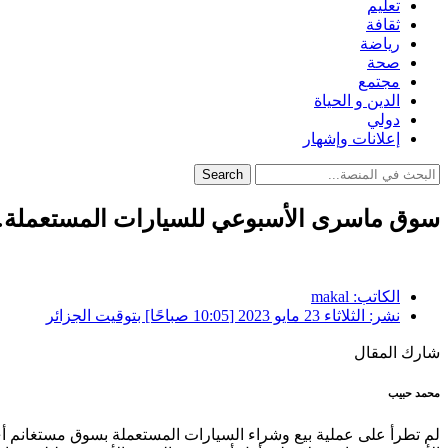
تعليم
ثقافة
رياضة
صحة
مجتمع
الدين و الحياة
دولي
إعلانات وإشهار
Search
سوق ماسرى الأسبوعي للسيارات المستعملة…رغ
الكاتب:
makal
نشر:
الثلاثاء 23 مايو 2023 [10:05 صباحًا] بتوقيت الجزائر
شارك المقال
محمد حبيب
لم تطرأ على عملية بيع وشراء السيارات المستعملة بسوق مستغانم أي