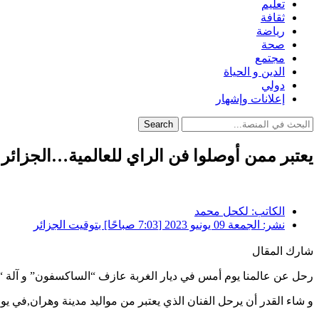
تعليم
ثقافة
رياضة
صحة
مجتمع
الدين و الحياة
دولي
إعلانات وإشهار
Search
يعتبر ممن أوصلوا فن الراي للعالمية…الجزائ
الكاتب:
لكحل محمد
نشر:
الجمعة 09 يونيو 2023 [7:03 صباحًا] بتوقيت الجزائر
شارك المقال
رحل عن عالمنا يوم أمس في ديار الغربة عازف “الساكسفون” و آلة “ا
و شاء القدر أن يرحل الفنان الذي يعتبر من مواليد مدينة وهران,في يوم