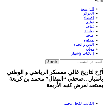
Menu
الرئيسية
الجزائر
إقتصاد
تعليم
ثقافة
رياضة
صحة
مجتمع
الدين و الحياة
دولي
إعلانات وإشهار
Search
أرّخ لتاريخ غالي معسكر الرياضي و الوطني
بامتياز…صحفي “المقال” محمد بن كربعة
يستعد لعرض كتبه الأربعة
الكاتب:
لكحل محمد