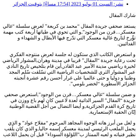
نشر:
السبت 01 يوليو 2023 [17:54 مساءً] بتوقيت الجزائر
شارك المقال
يستعد صحفي جريدة المقال “محمد بن كربعة” لعرض سلسلة “غالي
معسكر…قرن من الوجود”,و التي تحوي في طياتها أربعة كتب مهمة
تؤّرخ لتاريخ غالية معسكر التي تدّرج فيها الأبطال و الشهداء و
الفدائيين.
و استعرض الكاتب الذي ستكون له جلسة لعرض منتوجه الفكري
تحت رعاية جريدة “المقال” قريبا في مدينة وهران,المشوار الرياضي
لخيرة رياضيي مدينة الأمير عبد القادر,أين قام بتلخيص تاريخ النادي
عبر المشوار الثري للشخصيات الرياضية التي تسّلقت سّلم المجد
وطنيا و دوليا و حتى عالميا على غرار أحسن رقم عشرة أنجبته
الجزائر الأسطورة “لخضر بلومي”.
و ضمن سلسلة “غالي معسكر…قرن من الوجود”,استعرض صحفي
جريدة “المقال” السير الذاتية لعدة لاعبين كان لهم باع ووزن في
تاريخ كرة القدم الجزائرية,و أيضا النضال من أجل القضية الوطنية
إبّان الحقبة الإستعمارية.
و لعل من أبرز هاته الوجوه المجاهد المرحوم “مفلاح عواد” و الذي
يحمل الملعب الرئيسي لمدينة معسكر إسمه حاليا,و الذي كان يلّقب
نظير فنياته و لعبه الممتاز ب”اللؤلؤة السوداء” قبل أن يحمل اللاعب