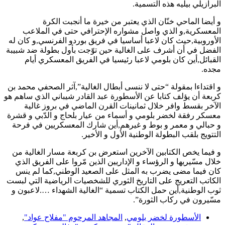
البرازيلي بيليه هذه التسمية.
و أيضا الماحي خنّان الذي يعتبر من خيرة ما أنجبت الكرة
المعسكرية,و الذي واصل مشواره الإحترافي حتى في الملاعب
الأوروبية,حيث كان لاعبا أساسيا في فريق بوردو الفرنسي,و كان له
الفضل في أن أشرف على الغالية حين توّجت بأول بطولة ضد شبيبة
القبائل,أين كان بلومي لاعبا رئيسيا في الفريق المعسكري أيام
مجده.
و اقتداءا بمقولة “حتى لا ننسى أبطال الغالية”,آثر الصحفي محمد بن
كربعة أن يؤلف كتابا عن الأسطورة عبد القادر شيباني الذي ساهم هو
الآخر بقسط وافر خلال ثمانينات القرن الماضي في بروز غالية
معسكر رفقة لخضر بلومي و أسماء من عيار بلحاج و الدّبي و قشرة
و حبالي و معمر و بوط و غيرهم,أين شارك المعسكريين في فرحة
التتويج بلقب البطولة الوطنية الأول و الأخير.
و فيما يخص الكتابين الآخرين استعرض بن كربعة مسار الغالية من
خلال مسّيريها و الرؤساء و الإداريين الذين مّروا على الفريق الذي
كان فيما مضى يضرب به المثل على الصعيد الوطني,كما لم ينس
الكاتب التعريج على التاريخ الثوري للشخصيات الرياضية التي لبست
ثوب الوطنية,أين حمل الكتاب تسمية “الغالية الشهداء ….لاعبون و
مسّيرون في ركاب الثورة”.
الأسطورة لخضر بلومي
,
المجاهد المرحوم "مفلاح عواد"
,