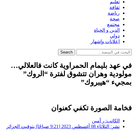
تعليم
ثقافة
رياضة
صحة
مجتمع
الدين و الحياة
دولي
إعلانات وإشهار
Search
في عهد بليمام الحمراوية كانت فالعلالي…
مولودية وهران تتشوق لفترة “الروك”
بمجيء “هيبروك”
فخامة الصورة تكفي كعنوان
الكاتب:
ر أمين
نشر:
الثلاثاء 08 أغسطس 2023 [9:21 صباحًا] بتوقيت الجزائر