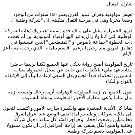
شارك المقال
تعيش مولودية وهران عميد الفرق بعمر 106 سنوات من الوجود
وضعا مخزيا,وهي في مرحلة انتقال ملكيته إلى “شركة وطنية “.
فريق الحمراوة مقبل على مالك جديد إسمه “هيبروك”,هاته الشركة
الوطنية التي كانا ولا زال يدعوا اليها أوفياء المولودية,أين لم تعجب
ذات الخطوة “جماعة لاصوص”و “المنبطحين” الذين عششوا في
دهاليز الفريق منذ رحيل الزعيم “قاسم بيلمام” الذي رحلت معه أعز
الأيام .
تاريخ المولودية أصبح رواية يحكي عنها الجميع,لكننا نريدها حاضرا
لبداية عهد مليء بالألقاب التي غابت عن سجل الحمرواة بغياب
المسيرين الحكماء,فبدأ الجميع بدل السعي لإعادة البناء إلى الإكتفاء
بالنواح والبكاء .
نقول للجميع أن أزمة المولودية الوهرانية أزمة رجال وليست أزمة
مال مثلما يدّعي متداولو الأخبار المغلوطة ودعاة التشتيت.
لماذا كل الأندية الصغيرة منها والكبيرة سارت الأمور واكتملت لتحول
إلى ملكية شركات وطنية,و لماذا يقف الوضع عند أعرق الفرق
فخامة,أين وضعت أحجارا وحواجزا لسّد كل منافذ دخول شركة
وطنية,وأصبح الكّل يسعى بعد إزاحة العراقيل إلى أن يكون مسؤولا
على المولودية باسم شركة وطنية.