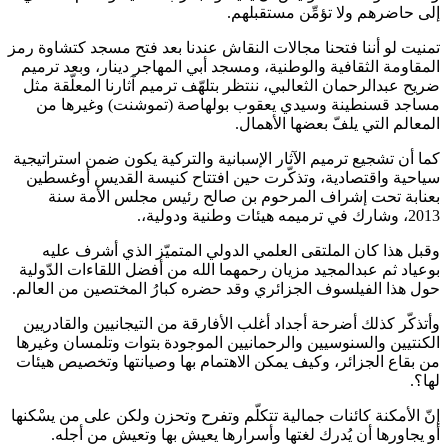
إلى حاضرهم ولا تؤمِّن مستقبلهم.
تمنيت لو أننا فتحنا مجالات النقاش عندنا بعد فتح مسجد كتشاوة رمز
المقاومة الثقافية والوطنية، ومسجد أبي المهاجر دينار، وبعد ترميم
ضريح عبدالرحمان الثعالبي، ننتظر بتلهّف ترميم آثارنا المعلّقة مثل
مساجد قسنطينة وسيدي يعقوب بولهاصة (تموشنت) وغيرها من
المعالم التي يلفّ بعضها الأهمال.
كما أن تشجيع ترميم الآثار الإسبانية والتركية يكون ضمن استراتيجية
سياحية واقتصادية، وتذكّرت حين افتتاح كنيسة القديس أوغسطين
بعنابة تحت إشراف المرحوم بن صالح رئيس مجلس الأمة سنة
2013، وشارك في ترميمه هيئات وطنية ودولية،.
وقبل هذا كان الملتقى العلمي الدولي المتميّز الذي أشرف عليه
بوعياد ثم عبدالمجيد مزيان رحمهما الله من أفضل اللقاءات الدّولية
حول هذا الفيلسوف الجزائري وقد حضره كبارُ المختصين من العالم.
وأتذكّر كذلك أضرحة أجداد أغلب الأفارقة من التيجانيين والقادريين
الكنتيين والسنوسيين والرحمانيين الموجودة بتوات وتلمسان وغيرها
من بقاع الجزائر، وكيف يمكن الاهتمام بها وصيانتها وتخصيص هيئات
لها؟.
إنّ الأمكنة كائنات جمالية تتكلّم وتفرح وتحزن ولكن على من يسْكنها
أو يجاورها أن يُدرك لغتها وأسرارها يعيش بها وتعيش من أجله.