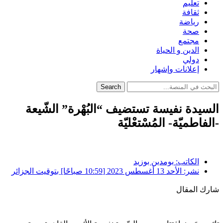
تعليم
ثقافة
رياضة
صحة
مجتمع
الدين و الحياة
دولي
إعلانات وإشهار
Search
السيدة نفيسة تستضيف “البُهْرة” الشّيعة
-الفاطميّة- المُسْتعْليّة
الكاتب:
بومدين بوزيد
نشر:
الأحد 13 أغسطس 2023 [10:59 صباحًا] بتوقيت الجزائر
شارك المقال