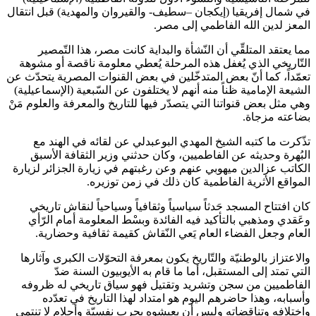
في شمال إفريقيا (إيكجان –سطيف- والقيروان والمهدية) قبل انتقال
المعز لدين الله الفاطمي إلى مصر.
مما يعتقد المتلقِّي أن النّشأة والبداية كانت مصر، هذا التّمصير
التّاريخي الذي يُغفل هذه المرحلة يُعطي معلومة ناقصة أو مشوهة
تعمّداً، كما أنّ بعض المتدخّلين في بعض القنوات المصرية يتحدّث عن
الشيعة الإمامية ظناً منه أنهم لا يختلفون عن السّبعية (الإسماعيلية)
وهي مثل بعض قنواتنا التي يتصدّر فيها للتاريخ والمعرفة والعلوم مَنْ
بضاعته مزجاة.
تذّكرت ما كتبه الشيخ المهدي البوعبدلي عن لقائه في الهند مع
البُهرة وحديثه عن الفاطميين، وكان حدثني وزير الثقافة الأسبق
الكاتب عزالدين ميهوبي عنهم وعن رغبتهم في زيارة الجزائر لزيارة
المواقع الأثرية الفاطمية كان ذلك في زمن توزيره.
كان افتتاح المسجد حَدثاً سياسياً وثقافياً وسياحياً لنقاش تاريخي
وعَقدي ومذهبي بالتأكيد فيه الفائدة وبسْط المعلومة أمام الرّأي
العام وجعل الفضاء العام يَعي النّقاش كقيمة ثقافية وحضارية.
والاعتزاز بالوطنيّة والتّاريخ يكون بمعرفة التحوّلات الكبرى وآثارها
التي تمتد إلى المستقبل، أما ما قام به الأيوبيون السنة ضدّ
الفاطميين من سجن وتشريد وتقتيل فهو سياق تاريخي له ظروفه
وأسبابه، وهذا حاضرهم اليوم هو امتداد لهذا التاريخ في تعدّده
واختلافه وتناقضاته وليس أن يعيشوه بحرب نفسيّة وأحلام لا تنتمي