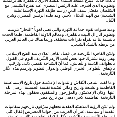
تابَعت حَدث افتتاح مسجد السّيدة نفيسة الأثري بالقاهرة بعد ترميميه
وتطويره الذي أشرف عليه الرئيس المصري عبدالفتاح السّيسي مع
السّلطان مفضّل سيف الدين (زعيم طائفة البُهرة الإسماعيلية-
الشيعية) من الهند الثلاثاء الأخير، وقد قلّده الرئيس المصري وشَاح
النّيل.
ومنذ سنوات تقوم جماعة البُهرة والتي تعني لغوياً “التجار” بترميم
وتطوير آثار آل البيت بالقاهرة، ومعالم الدّولة الفاطمية، طبعاً الحدث
بالنسبة لنا قد نقرأه بقراءات مختلفة، وربما هناك في العالم العربي
من يربطه بالتمدّد الشيعي.
ولكن القاهرة التّاريخية هي فضاء ثقافي تعدّدي منذ الفتح الإسلامي
وهي رؤية يشترك فيها بعض نُخب الأزهر الشّريف اليوم في القبول
بالطّوائف الدّينية والتّعايش، كما أنّ السّياحة تقتضي ذلك، ويُرحّب
بالإنفاق التّطوعي الخيري الوطني والدولي لتطوير وترميم هذه الآثار
التّاريخية،
و ما لفت انتباهي النّقاش والندوات الإعلامية حول تاريخ الإسماعيلية
الفاطمية والشيعة وتاريخ ومآثر السّيدة نفيسة الحسنية –رضي الله
عنها-,وكان الإعلاميّون والمؤرخون والمثقفون يحفَلون بهذه المرحلة
التاريخية الفاطمية كجزء ذهبي من تاريخ مصر.
ولم تكن الرؤية المذهبيّة العقدية تجعلهم يمزّقون تاريخهم بمقاسات
عقدية أو سياسية، غير أن الغريب من إخواننا المصريين إغفال كلّي
للمرحلة التّأسيسية والنّشوء الأوّل للدّولة الفاطمية (الإسماعيلية)