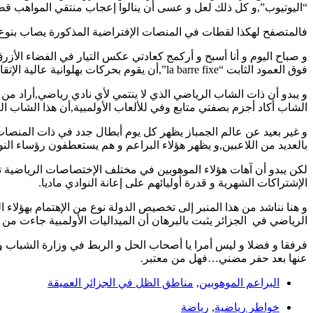
“اليوتيوب”,و كل ذلك لعل و عسى أن ينالوا إعجاب منتقي المواهب قصد
فالمتصفح لهكذا لقطات في المنصات الإفتراضية المذكورة يصاب بنوع م
و صباح اليوم و أنا أسبح و أركمج كعادتي عكس التيار في الفضاء الأزر
فوق العمود الثابت “la barre fixe”,أن يقوم بحركات بهلوانية عالية الإتقان و الدقة,حتى تمت مقارنة ما يفعله بأداء احد الأبطال الأولمبيين.
و يبدو أن ذات الشاب الرياضي الذي لا ينتمي لأي نادي رياضي,أراد من 
الشاب أكاد أجزم بصفتي متابع وفي للألعاب الأولمبية,أن هذا الشاب ا
و غير بعيد عن عالم الجمباز يظهر كل يوم أبطال جدد في ذات المنص
بالعديد من اللاعبين,و يظهر هؤلاء البراعم و هم يستعطفون رؤساء النوا
لكن يبدو أن آهات هؤلاء الموهوبين في مختلف الإختصاصات الرياضية ت
الإشتراكات الشهرية و قدرة أوليائهم على إعانة النوادي ماديا.
و هنا نناشد من هذا المنبر إلى تخصيص الدولة نوع من الإهتمام بهؤلاء ا
الرياضي في الجزائر يثبت بالبرهان أن الميداليات الأولمبية جاءت من 
فرفقا و فضلا و ليس أمرا يا أصحاب الحل و الربط في وزارة الشباب و
عنها بعد حفر مضني…فهل من معتبر.
البراعم الموهوبين
,
مناطق الظل في الجزائر العميقة
خواطر رياضية
,
رياضة