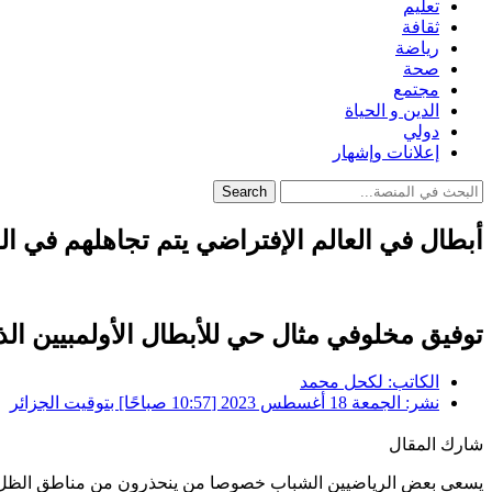
تعليم
ثقافة
رياضة
صحة
مجتمع
الدين و الحياة
دولي
إعلانات وإشهار
Search
أبطال في العالم الإفتراضي يتم تجاهلهم في 
توفيق مخلوفي مثال حي للأبطال الأولمبيين ا
الكاتب:
لكحل محمد
نشر:
الجمعة 18 أغسطس 2023 [10:57 صباحًا] بتوقيت الجزائر
شارك المقال
يسعى بعض الرياضيين الشباب خصوصا من ينحذرون من مناطق الظل في ال