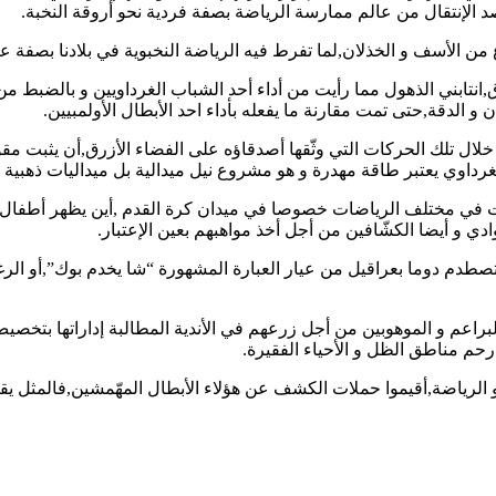
 الإنتقال من عالم ممارسة الرياضة بصفة فردية نحو أروقة النخبة.
ن الأسف و الخذلان,لما تفرط فيه الرياضة النخبوية في بلادنا بصفة عا
ق,انتابني الذهول مما رأيت من أداء أحد الشباب الغرداويين و بالضبط م
خلال تلك الحركات التي وثّقها أصدقاؤه على الفضاء الأزرق,أن يثبت مقو
لغرداوي يعتبر طاقة مهدرة و هو مشروع نيل ميدالية بل ميداليات ذهبية
ات في مختلف الرياضات خصوصا في ميدان كرة القدم ,أين يظهر أطفال 
دي و أيضا الكشّافين من أجل أخذ مواهبهم بعين الإعتبار.
صطدم دوما بعراقيل من عيار العبارة المشهورة “شا يخدم بوك”,أو الر
لبراعم و الموهوبين من أجل زرعهم في الأندية المطالبة إداراتها بتخصيص
رحم مناطق الظل و الأحياء الفقيرة.
 الرياضة,أقيموا حملات الكشف عن هؤلاء الأبطال المهّمشين,فالمثل ي