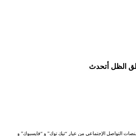
اطق الظل أتحدث
نصات التواصل الإجتماعي من عيار “تيك توك” و “فايسبوك” و