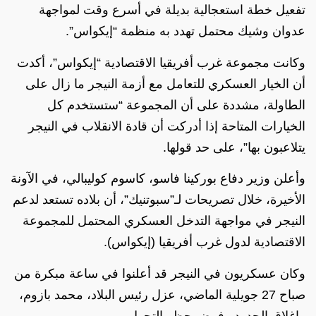
تفعيل خطة استعجالية بديلة في أسرع وقت لمواجهة
عدوان وشيك محتمل تهدد به منظمة “إيكواس”.
وكانت مجموعة غرب أفريقيا الاقتصادية “إيكواس”، أكدت
أن الخيار العسكري للتعامل مع أزمة النيجر ما زال على
الطاولة، مشددة على أن المجموعة “ستستخدم كل
الخيارات المتاحة إذا أدركت أن قادة الانقلاب في النيجر
يتلاعبون بها”، على حد قولها.
وأعلن وزير دفاع بوركينا فاسو، كاسوم كوليبالي، في الآونة
الأخيرة، خلال تصريحات لـ”سبوتنيك”، أن بلاده تستعد لدعم
النيجر في مواجهة التدخل العسكري المحتمل للمجموعة
الاقتصادية لدول غرب أفريقيا (إيكواس).
وكان عسكريون في النيجر قد أعلنوا في ساعة مبكرة من
صباح 27 جويلية الماضي، عزل رئيس البلاد، محمد بازوم،
وإغلاق الحدود وفرض حظر التجول.