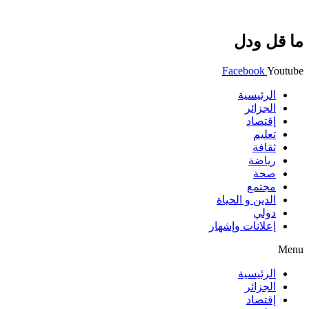
ما قل ودل
Facebook
Youtube
الرئيسية
الجزائر
إقتصاد
تعليم
ثقافة
رياضة
صحة
مجتمع
الدين و الحياة
دولي
إعلانات وإشهار
Menu
الرئيسية
الجزائر
إقتصاد