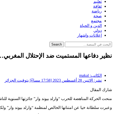
تعليم
ثقافة
رياضة
صحة
مجتمع
الدين و الحياة
دولي
إعلانات وإشهار
Search
نظير دفاعها المستميت ضد الإحتلال المغربي…ح
الكاتب:
makal
نشر:
الإثنين 28 أغسطس 2023 [17:58 مساءً] بتوقيت الجزائر
شارك المقال
منحت الحركة المناهضة للحرب “وارلد بيوند وار” جائزتها السنوية لل
وعبرت سلطانة خيا عن امتنانها الخالص لمنظمة “وارلد بيوند وار” ولك