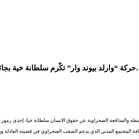
ركة “وارلد بيوند وار” تكّرم سلطانة خية بجائ
ناشطة والمدافعة الصحراوية عن حقوق الانسان سلطانة خيا، إحدى رموز
افة المجتمع المدني الذي يدعم الشعب الصحراوي في قضيته العادلة ويؤم