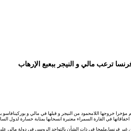
سا ترعب مالي و النيجر ببعبع الإرهاب
ؤخرا خروجها اللامحمود من النيجر و قبلها في مالي و بوركينافاسو 
 اخفاقاتها في القارة السمراء معتبرة انسحابها بمثابة خسارة لدول الس
ن غير فرنسا,ملمحا في ذات الشأن بالتواجد الروسي في دولة مالي على 