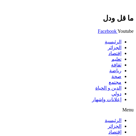
ما قل ودل
Facebook
Youtube
الرئيسية
الجزائر
إقتصاد
تعليم
ثقافة
رياضة
صحة
مجتمع
الدين و الحياة
دولي
إعلانات وإشهار
Menu
الرئيسية
الجزائر
إقتصاد