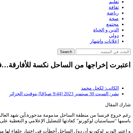
تعليم
ثقافة
رياضة
صحة
مجتمع
الدين و الحياة
دولي
إعلانات وإشهار
Search
اعتبرت إخراجها من الساحل نكسة للأفارقة…فرن
الكاتب:
لكحل محمد
نشر:
السبت 30 سبتمبر 2023 [9:44 صباحًا] بتوقيت الجزائر
شارك المقال
رغم خروج فرنسا من منطقة الساحل مذمومة مدحورة,أين شهد العالم م
باسمها “سيباستيان لوكورنو” كعادتها للتضليل الإعلامي و التغطية على
و اعتبر الوزير لوكورنو أن دول الساحل أخطأت في اختيار حلفاء لها م