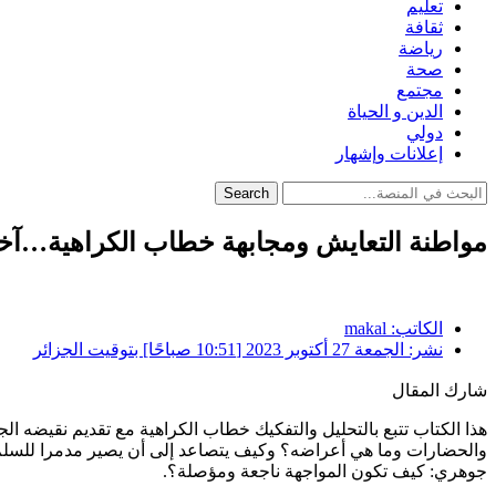
تعليم
ثقافة
رياضة
صحة
مجتمع
الدين و الحياة
دولي
إعلانات وإشهار
Search
مواطنة التعايش ومجابهة خطاب الكراهية…آخر
الكاتب:
makal
نشر:
الجمعة 27 أكتوبر 2023 [10:51 صباحًا] بتوقيت الجزائر
شارك المقال
هذا الكتاب تتبع بالتحليل والتفكيك خطاب الكراهية مع تقديم نقيضه 
والحضارات وما هي أعراضه؟ وكيف يتصاعد إلى أن يصير مدمرا للسلم وال
جوهري: كيف تكون المواجهة ناجعة ومؤصلة؟.