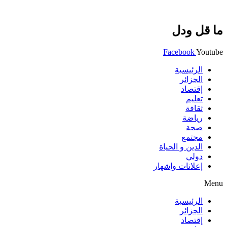
ما قل ودل
Facebook
Youtube
الرئيسية
الجزائر
إقتصاد
تعليم
ثقافة
رياضة
صحة
مجتمع
الدين و الحياة
دولي
إعلانات وإشهار
Menu
الرئيسية
الجزائر
إقتصاد