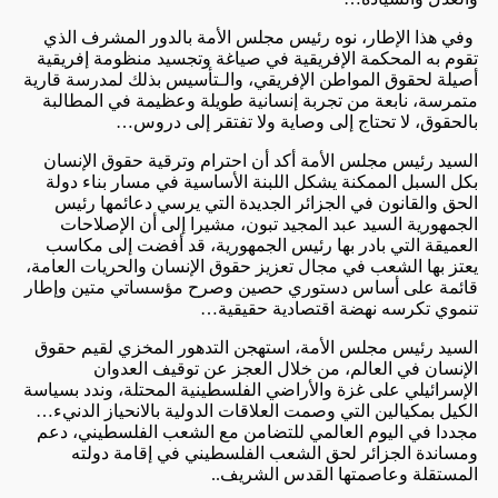
وفي هذا الإطار، نوه رئيس مجلس الأمة بالدور المشرف الذي
تقوم به المحكمة الإفريقية في صياغة وتجسيد منظومة إفريقية
أصيلة لحقوق المواطن الإفريقي، والـتأسيس بذلك لمدرسة قارية
متمرسة، نابعة من تجربة إنسانية طويلة وعظيمة في المطالبة
بالحقوق، لا تحتاج إلى وصاية ولا تفتقر إلى دروس…
السيد رئيس مجلس الأمة أكد أن احترام وترقية حقوق الإنسان
بكل السبل الممكنة يشكل اللبنة الأساسية في مسار بناء دولة
الحق والقانون في الجزائر الجديدة التي يرسي دعائمها رئيس
الجمهورية السيد عبد المجيد تبون، مشيرا إلى أن الإصلاحات
العميقة التي بادر بها رئيس الجمهورية، قد أفضت إلى مكاسب
يعتز بها الشعب في مجال تعزيز حقوق الإنسان والحريات العامة،
قائمة على أساس دستوري حصين وصرح مؤسساتي متين وإطار
تنموي تكرسه نهضة اقتصادية حقيقية…
السيد رئيس مجلس الأمة، استهجن التدهور المخزي لقيم حقوق
الإنسان في العالم، من خلال العجز عن توقيف العدوان
الإسرائيلي على غزة والأراضي الفلسطينية المحتلة، وندد بسياسة
الكيل بمكيالين التي وصمت العلاقات الدولية بالانحياز الدنيء…
مجددا في اليوم العالمي للتضامن مع الشعب الفلسطيني، دعم
ومساندة الجزائر لحق الشعب الفلسطيني في إقامة دولته
المستقلة وعاصمتها القدس الشريف..