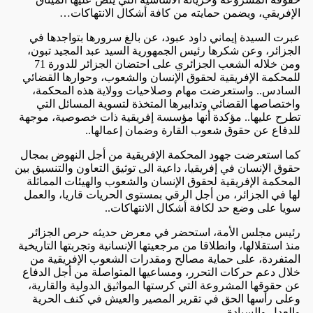
الإفريقي، ويضمن حمايته من كافة أشكال الانتهاكات…
عبرت السيدة إيماني داود عبود، عن بالغ سرورها بتواجدها في
الجزائر، وعن شكرها رئيس الجمهورية السيد عبد المجيد تبون،
ومن خلاله الشعب الجزائري على احتضان الجزائر للدورة 71
للمحكمة الإفريقية لحقوق الإنسان والشعوب، وحوارها القضائي
السادس.. واستعرضت مهام وصلاحيات وولاية هذه المحكمة،
واختصاصها القضائي وتدابيرها المتخذة لتسوية المسائل التي
تطرح عليها.. مؤكدة أنها مؤسسة إفريقية ذات خصوصية، موجهة
للدفاع عن حقوق شعوب القارة وضمان إعمالها..
كما استعرضت جهود المحكمة الإفريقية من أجل النهوض بمجال
حقوق الإنسان في إفريقيا، داعية الى توثيق التعاون والتنسيق بين
المحكمة الإفريقية لحقوق الإنسان والشعوب والهيئات المماثلة
لها في الجزائر، من أجل الرقي بمستوى الحريات قاريا، والعمل
سويا على وضع حد لكافة أشكال الانتهاكات..
رئيس مجلس الأمة، استحضر في معرض حديثه حرص الجزائر
منذ استقلالها، وانطلاقا من مرجعيتها الإنسانية وتجربتها التاريخية
المتفردة، على حماية مصالح ومقدرات الشعوب الإفريقية من
خلال دعم حركات التحرر، ومساعيها المتواصلة من أجل الدفاع
عن حقوقها المشروعة التي كرستها المواثيق الدولية والقارية،
وعلى رأسها الحق في تقرير المصير والعيش في كنف الحرية
والعدل والسيادة…