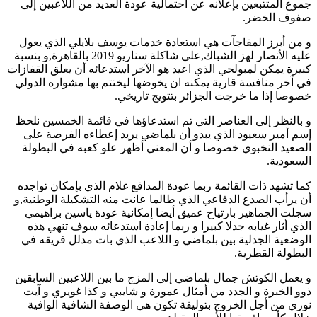
جموع المتتبعين بإعلانه عن احتمالية عودة العديد من اللاعبين إلى
صفوف الخضر.
و من أبرز المفاجآت هي استعادة خدمات يوسف بلايلي الذي يعول
عليه الأنصار لهز الشباك,على شاكلة سناريو 2019 بالقاهرة,و بنسبة
كبيرة يمكن لمبولحي الذي اعيد هو الآخر استدعائه أن يعلق القفازات
في آخر منافسة قارية يمكنه ان يخوضها ليختتم بها مشواره الدولي
خصوصا إذا ما خرجت الجزائر بتتويج تاريخي.
و بالنظر إلى العناصر التي تم استدعاؤها في قائمة الخمسين نلحظ
إسم أمير سعيود الذي يبدو أن بلماضي يريد إعطاءه الفرصة على
الصعيد النخبوي خصوصا و أن المعني أظهر علو كعبه في البطولة
السعودية.
كما تشهد ذات القائمة ربما عودة المدافع غلام الذي بإمكان تواجده
أن يرأب الصدع الدفاعي الذي طالما عانت منه التشكيلة الوطنية,و
سجلت الجماهير بارتياح عميق أيضا إمكانية عودة ياسين براهيمي
الذي أثار غيابه جدلا كبيرا و ربما إعادة استدعائه سوف تنهي هذه
الوضعية الجدلية بين بلماضي و اللاعب الذي بات مدلل فريقه في
البطولة القطرية.
و يعمل الكوتش جمال بلماضي إلى المزج ما بين اللاعبين السابقين
ذوو الخبرة و الجدد من أمثال عمورة و شايبي و كذا غويري و آيت
نوري من أجل الخروج بتوليفة تكون هي الوصفة الشافية الوافية