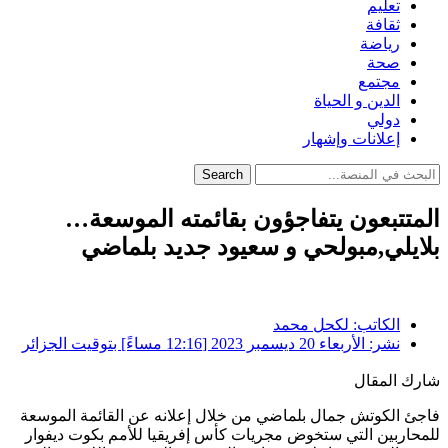
تعليم
ثقافة
رياضة
صحة
مجتمع
الدين و الحياة
دولي
إعلانات وإشهار
Search
المتتبعون يتفاجؤون بقائمته الموسعة…
بلايلي,مبولحي و سعيود جديد بلماضي
الكاتب:
لكحل محمد
نشر:
الأربعاء 20 ديسمبر 2023 [12:16 مساءً] بتوقيت الجزائر
شارك المقال
فاجئ الكوتش جمال بلماضي من خلال إعلانه عن القائمة الموسعة
للمحاربين التي ستخوض مجريات كأس إفريقيا للأمم بكوت ديفوار