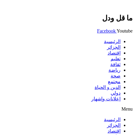
ما قل ودل
Facebook
Youtube
الرئيسية
الجزائر
إقتصاد
تعليم
ثقافة
رياضة
صحة
مجتمع
الدين و الحياة
دولي
إعلانات وإشهار
Menu
الرئيسية
الجزائر
إقتصاد