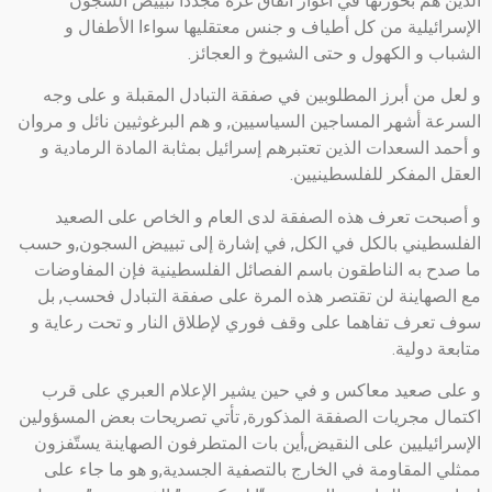
الذين هم بحوزتها في أغوار أنفاق غزة مجددا تبييض السجون
الإسرائيلية من كل أطياف و جنس معتقليها سواءا الأطفال و
الشباب و الكهول و حتى الشيوخ و العجائز.
و لعل من أبرز المطلوبين في صفقة التبادل المقبلة و على وجه
السرعة أشهر المساجين السياسيين, و هم البرغوثيين نائل و مروان
و أحمد السعدات الذين تعتبرهم إسرائيل بمثابة المادة الرمادية و
العقل المفكر للفلسطينيين.
و أصبحت تعرف هذه الصفقة لدى العام و الخاص على الصعيد
الفلسطيني بالكل في الكل, في إشارة إلى تبييض السجون,و حسب
ما صدح به الناطقون باسم الفصائل الفلسطينية فإن المفاوضات
مع الصهاينة لن تقتصر هذه المرة على صفقة التبادل فحسب, بل
سوف تعرف تفاهما على وقف فوري لإطلاق النار و تحت رعاية و
متابعة دولية.
و على صعيد معاكس و في حين يشير الإعلام العبري على قرب
اكتمال مجريات الصفقة المذكورة, تأتي تصريحات بعض المسؤولين
الإسرائيليين على النقيض,أين بات المتطرفون الصهاينة يستّفزون
ممثلي المقاومة في الخارج بالتصفية الجسدية,و هو ما جاء على