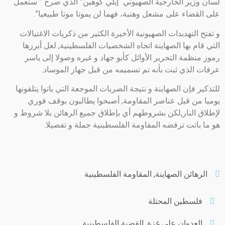
لسان وزير الخارجية الصهيوني “إيلي كوهين” الذي صرح ” سنعمل
على القضاء على مشعل وهنية، فهما لن يموتا موتا طبيعيا”.
و تفتح التهديدات الصهيونية الأخيرة الكثير من ذكريات الاغتيالات
التي قام بها الصهاينة اتجاه الشخصيات الفلسطينية, لعل أبرزها
رموز منظمة التحرير الأوائل كأبو جهاد و غيره وصولا إلى ياسر
عرفات الذي ثبت بأنه تم تسميمه من قبل جهاز الموساد.
للتذكير فإن الصهاينة و نتيجة الضربات الموجعة التي باتوا يتلقونها
يوميا من قبل عناصر المقاومة, أصبحوا يطالبون بوقف فوري
لإطلاق النار,لكن بشروطهم أي بإطلاق جميع الرهائن بلا شروط و
هو ما باتت ترفضه المقاومة الفلسطينية جملة و تفصيلا.
الرهائن الصهاينة
,
المقاومة الفلسطينية
فلسطين المحتلة
العدوان على غزة
,
القضية الفلسطينية