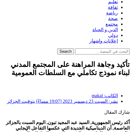
تعليم
ثقافة
رياضة
صحة
مجتمع
الدين و الحياة
دولي
إعلانات وإشهار
Search
تأكيد وجاهة المراهنة على المجتمع المدني
لبناء نموذج تكاملي مع السلطات العمومية
الكاتب:
makal
نشر:
السبت 23 ديسمبر 2023 [19:07 مساءً] بتوقيت الجزائر
شارك المقال
أكد رئيس الجمهورية, السيد عبد المجيد تبون, اليوم السبت بالجزائر
العاصمة, أن الديناميكية الجديدة التي عكسها التفاعل الإيجابي