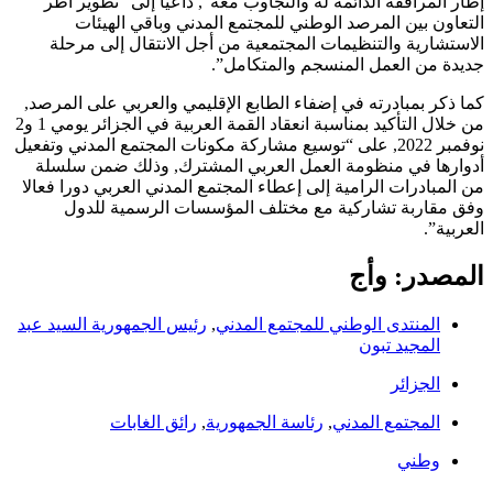
إطار المرافقة الدائمة له والتجاوب معه”, داعيا إلى “تطوير أطر
التعاون بين المرصد الوطني للمجتمع المدني وباقي الهيئات
الاستشارية والتنظيمات المجتمعية من أجل الانتقال إلى مرحلة
جديدة من العمل المنسجم والمتكامل”.
كما ذكر بمبادرته في إضفاء الطابع الإقليمي والعربي على المرصد,
من خلال التأكيد بمناسبة انعقاد القمة العربية في الجزائر يومي 1 و2
نوفمبر 2022, على “توسيع مشاركة مكونات المجتمع المدني وتفعيل
أدوارها في منظومة العمل العربي المشترك, وذلك ضمن سلسلة
من المبادرات الرامية إلى إعطاء المجتمع المدني العربي دورا فعالا
وفق مقاربة تشاركية مع مختلف المؤسسات الرسمية للدول
العربية”.
المصدر: وأج
المنتدى الوطني للمجتمع المدني
,
رئيس الجمهورية السيد عبد
المجيد تبون
الجزائر
المجتمع المدني
,
رئاسة الجمهورية
,
رائق الغابات
وطني