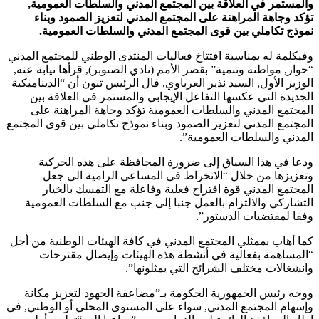
والمستمر في العلاقة بين المجتمع المدني والسلطات العمومية,
تؤكد وجاهة المراهنة على المجتمع المدني لتعزيز الصمود وبناء
نموذج تكاملي بين قوى المجتمع المدني والسلطات العمومية.
وفيكلمة له بمناسبة افتتاخ فعاليات المنتدى الوطني للمجتمع المدني
“حوار, مواطنة وتنمية” بقصر الأمم (نادي الصنوبر), قرأها نيابة عنه,
الوزير الأول, السيد نذير العرباوي, قال الرئيس تبون أن “الديناميكية
الجديدة التي عكسها التفاعل الإيجابي والمستمر في العلاقة بين
المجتمع المدني والسلطات العمومية تؤكد وجاهة المراهنة على
المجتمع المدني لتعزيز الصمود وبناء نموذج تكاملي بين قوى المجتمع
المدني والسلطات العمومية”.
ودعا في هذا السياق إلى ضرورة المحافظة على هذه الحركية
وتعزيزها من خلال “الانخراط في المساعي الرامية الى جعل
المجتمع المدني قوة اقتراح فعلية وفاعلة مع التمسك بالخيار
التشاركي والالتزام بالعمل جنبا إلى جنب مع السلطات العمومية
وفقا لمقتضيات الدستور”.
كما أهاب بممثلي المجتمع المدني في كافة الهيئات الوطنية من أجل
“المساهمة بفعالية في أنشطة هذه الهيئات وإيصال مقترحات
وانشغالات مختلف الشرائح التي يمثلونها”.
ووجه رئيس الجمهورية الحكومة بـ”مضاعفة الجهود لتعزيز مكانة
وإسهام المجتمع المدني, سواء على المستوى المحلي أو الوطني, في