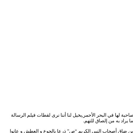
حبة لها في البحر الأحمر,يخيل لنا أننا نرى لقطات فيلم الرسالة
 يراد به من إلصاق للتهم.
أين ضاق أصحاب النبي الكريم “ص” ذرعا بالجوع و العطش و عانوا