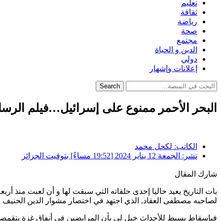
تعليم
ثقافة
رياضة
صحة
مجتمع
الدين و الحياة
دولي
إعلانات وإشهار
Search
البحر الأحمر ممنوع على إسرائيل…فيلم الرس
الكاتب:
لكحل محمد
نشر:
الجمعة 12 يناير 2024 [19:52 مساءً] بتوقيت الجزائر
شارك المقال
بات التاريخ يعيد حاليا إحدى حلقاته التي سبقت لها و أن لعبت منذ أر
لصاحبه مصطفى العقاد, الذي اجتهد في اختصار مشوار الدين الحنيف مجسد
فبإسقاط بسيط للأحداث خيل لي بأن المرابضين في أنفاق غزة يتقمصون