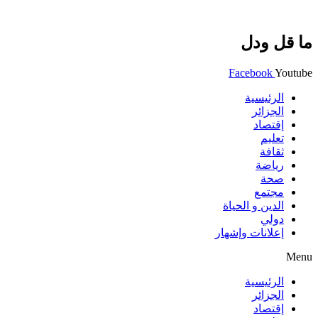
ما قل ودل
Facebook
Youtube
الرئيسية
الجزائر
إقتصاد
تعليم
ثقافة
رياضة
صحة
مجتمع
الدين و الحياة
دولي
إعلانات وإشهار
Menu
الرئيسية
الجزائر
إقتصاد