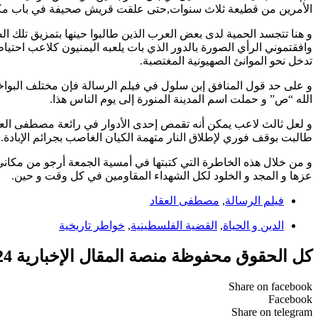
الأمرين من قطيعة ثلاث سنوات,حتى علقت قريش صحيفة في باب مكة مفاد
و هنا تتجسد الحمية لدى بعض العرب الذين طالبوا حينها بتمزيق تلك ا
وافقتموني الرأي الصورة بالدور الذي بات يلعبه اليمنيون كلاعب احتيا
تدخل نحو الموانئ الصهيونية المغتصبة.
و على حد قول المنافق إبن سلول في فيلم الرسالة فإن مختلف البواخ
الله “ص” و حملت اسم المدينة المنورة إلى يوم الناس هذا.
و لعل ثالث لاعب يمكن أنه تقمص إحدى الأدوار في رائعة مصطفى العقاد,
طالبت بوقف فوري لإطلاق النار متهمة الكيان الغاصب بجرائم الإبادة.
و من خلال هذه الخاطرة التي كتبتها في أمسية الجمعة أرجو من مكان
عزها و المجد و الخلود لكل الشهداء المقاومين في كل وقت و حين.
فيلم الرسالة
,
مصطفى العقاد
الدين و الحياة
,
القضية الفلسطينية
,
خواطر تاريخية
كل الحقوق محفوظة منصة المقال الإخبارية 2024 ©
Share on facebook
Facebook
Share on telegram