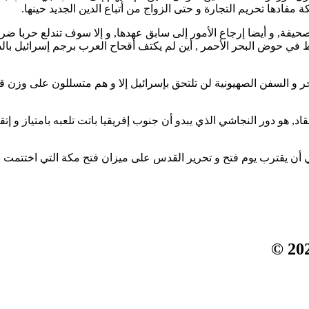
ها تحريم التجارة و حتى الزواج من أتباع الدين الجديد حينها.
لصحيفة, و أيضا إرجاع الأمور إلى سابق عهدها, و إلا سوف تندلع حربا
ط في حوض البحر الأحمر , أين لم يكتف أقحاح العرب برجم إسرائيل بالصو
ر و السفن الصهيونية لن تلتحق بإسرائيل إلا و هم متسللون على وزن 
 هو دور النجاشي الذي يبدو أن جنوب إفريقيا باتت تلعبه بامتياز و إتق
ي أن يقترب يوم فتح و تحرير القدس على ميزان فتح مكة التي اختتمت ب