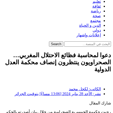
تعليم
ثقافة
رياضة
صحة
مجتمع
الدين و الحياة
دولي
إعلانات وإشهار
Search
دعوا لمحاسبة فظائع الاحتلال المغربي…
الصحراويون ينتظرون إنصاف محكمة العدل
الدولية
الكاتب:
لكحل محمد
نشر:
الأحد 28 يناير 2024 [13:06 مساءً] بتوقيت الجزائر
شارك المقال
رحبت حكومة الجمهورية الصحراوية من خلال بيان أصدرته بالحكم