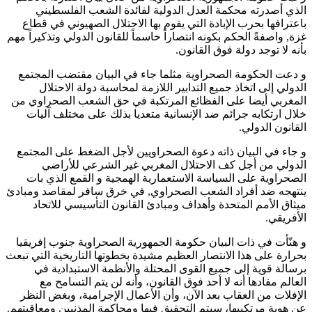
الذي أصدرته محكمة العدل الدولية لفائدة الشعب الفلسطيني
باعترافها بحرب الإبادة التي يقوم بها الاحتلال الصهيوني في قطاع
غزة, واصفةً الحكم بكونه انتصاراً حاسماً للقانون الدولي وتذكيراً مهم
بأنه لا توجد دولة فوق القانون.
و دعت الحكومة الصحراوية مثلما جاء في البيان مقتضب المجتمع
الدولي إلى اتخاذ جميع التدابير اللازمة لمحاسبة دولة الاحتلال
المغربي أيضا على الفظائع المرتكبة في حق الشعب الصحراوي من
خلال ارتكابه جرائم ضد الإنسانية متعديا بذلك على مختلف آليات
القانون الدولي.
و جاء في البيان ذاته دعوة الصحراويين لأجل الضغط على المجتمع
الدولي من أجل كف الاحتلال المغربي غير الشرعي للأراضي
الصحراوية على السياسة الاستعمارية الهمجية و القمع الذي بات
ينتهجه ضد أفراد الشعب الصحراوي, في خرق سافر لمقاصد ومبادئ
ميثاق الأمم المتحدة وأهداف ومبادئ القانون التأسيسي للاتحاد
الأفريقي.
و هنّأت في ذات البيان حكومة الجمهورية الصحراوية جنوب إفريقيا
بحرارة على هذا الانتصار العظيم مشيدة بخطوتها التاريخية التي تبعث
برسالة قوية إلى جميع القوى المحتلة والأنظمة الاستبدادية في
العالم مفادها أنه لا أحد فوق القانون، وأنه لن يتم التسامح مع
الإفلات من العقاب بعد الآن، وأن الأعمال الإجرامية، وبغض النظر
عن هوية مرتكبيها، سيتم التحقيق فيها ومحاكمة المذنبين ومعاقبتهم.