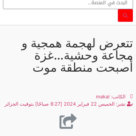
تتعرض لهجمة همجية و
مجاعة وحشية…غزة
أصبحت منطقة موت
الكاتب:
makal
نشر:
الخميس 22 فبراير 2024 [8:27 صباحًا] بتوقيت الجزائر