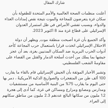
شارك المقال
أعلنت منظمات الصحة العالمية والأمم المتحدة للطفولة بأن
سكان غزة يتعرضون للمجاعة والموت نتيجة نقص إمدادات الغذاء
والدواء، وبسبب تفشي الأمراض في ظل استمرار العدوان
الإسرائيلي على قطاع غزة منذ 8 اكتوبر 2023.
وأكد الجميع بأن غزة أصبحت منطقة موت, ويظهر أن دولة
الاحتلال الإسرائيلي اتخذت قرارا باستعمال حرب المجاعة كأحد
أدوات الحرب البربرية ضد السكان المدنيين بغزة، بعد أن عجز
جيشها بما يملك من أحدث أسلحة الدمار والقتل من القضاء على
مقاومةً الشعب الفلسطيني.
وتشير الأخبار الموثقة بأن الجيش الإسرائيلي قام بالقاء ما يقارب
100 ألف طن من المتفجرات والصواريخ الذكية الأمريكيةً ، دمر بها
حتى اليوم ما يقارب 75% من البنية الأساسية من مستشفيات
ومدارس ومصانع ومزارع ومساكن في غزة، كما أدى إلى هجرة
1.2 مليون من سكانها البالغ عددهم 2.3 مليون من مناطق سكانهم
إلى العراء.