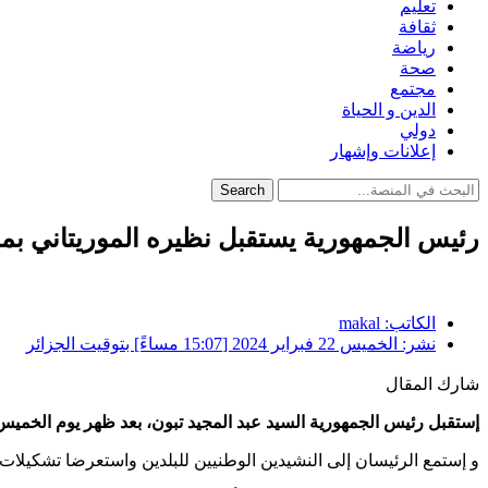
تعليم
ثقافة
رياضة
صحة
مجتمع
الدين و الحياة
دولي
إعلانات وإشهار
Search
رئيس الجمهورية يستقبل نظيره الموريتاني بم
الكاتب:
makal
نشر:
الخميس 22 فبراير 2024 [15:07 مساءً] بتوقيت الجزائر
شارك المقال
إستقبل رئيس الجمهورية السيد عبد المجيد تبون، بعد ظهر يوم الخميس ب
و إستمع الرئيسان إلى النشيدين الوطنيين للبلدين واستعرضا تشكيلا