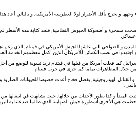
ها و تخرج بأقل الأضرار لولا الغطرسة الأمريكية, و بالتالي أعاد هذا
ت مسخرة و أضحوكة الجيوش النظامية, فلحد كتابة هذه الأسطر لم تست
 عساكر.
مدن و الضواحي التي عاشها الجيش الأمريكي في فيتنام, الذي رغم تجهيز
, و اجتهدوا في نصب الكمائن للأمريكان الذين أكمل معظمهم الخدمة ال
ل إسرائيل كما فعلت أمريكا من قبلها في فيتنام تريد تسوية للوضع من 
من خلال المظاهرات تماما كما جرى في حرب فيتنام.
 القنابل الهيدروجينية, بفضل فخاخ أعدت خصيصا للحيوانات الضارية و حو
المي.
ن حيث المبدأ و كذا تطور الأحداث من خلالها, حيث تشابهت في انبعاث
طمت هي الأخرى أسطورة جيش الصهاينة الذي طالما صدعتنا به البروباغون