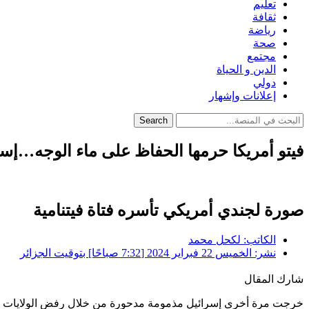
تعليم
ثقافة
رياضة
صحة
مجتمع
الدين و الحياة
دولي
إعلانات وإشهار
Search
فيتو أمريكا حرمها الحفاظ على ماء الوجه…إسر
صورة لجندي أمريكي تأسره فتاة فيتنامية
الكاتب:
لكحل محمد
نشر:
الخميس 22 فبراير 2024 [7:32 صباحًا] بتوقيت الجزائر
شارك المقال
خرجت مرة أخرى إسرائيل مذمومة مدحورة من خلال رفض الولايات المتحد