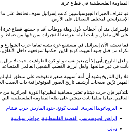
المقاومة الفلسطينية في قطاع غزة.
فباعتراف الخبراء الجيوسياسيين كانت إسرائيل سوف تحافظ على ماء وجه
الإستراتيجي لمختلف الفصائل على الأرض.
فإسرائيل منذ أن أخطأت لأول وهلة ووطأت أقدام جيشها قطاع غزة أضح
على أقل مقدار, و باتت آلياته عرضة للتفجيرات بمن فيها من ضباط و
فما تعيشه الآن إسرائيل في مستنقع غزة يشبه تماما حرب الشوارع و ال
نكراء من قبل جنود الفييت كونغ الذين أحكموا تموقعهم داخل الأنفاق
و لعل التاريخ يأبى إلا أن يعيد نفسه و لو كره الطواغيت, حيث لا تزا
باتت في غير صالحها, ولعل أبرزها الغضب الشعبي العالمي المتصاعد 
فلا زال التاريخ يشهد أن أمة أسيوية صغيرة تفوقت على منطق النابالم و
المهين تزّين صفحات أرشيف تاريخ الصور الفوتوغرافية ذات الصيت الع
للتذكير فإن حرب فيتنام تعتبر مضاهية لنظيرتها الثورة الجزائرية م
العالمي, تماما مثلما باتت تمشي على ظله المقاومة الفلسطينية التي ح
البروباغوندا الغربية
,
الفييت كونغ
,
جنود المارينز
,
حرب فيتنام
الراهن الجيوسياسي
,
القضية الفلسطينية
,
خواطر سياسية
دولي