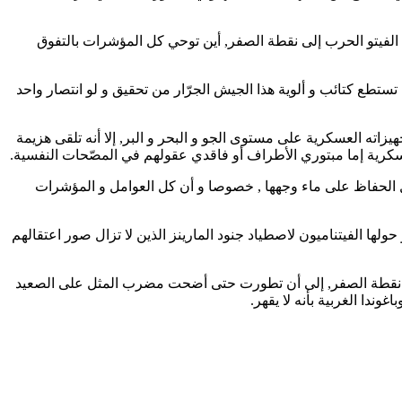
 الفيتو الحرب إلى نقطة الصفر, أين توحي كل المؤشرات بالتفوق
طع كتائب و ألوية هذا الجيش الجرّار من تحقيق و لو انتصار واحد
اته العسكرية على مستوى الجو و البحر و البر, إلا أنه تلقى هزيمة
عسكرية إما مبتوري الأطراف أو فاقدي عقولهم في المصّحات النفسية.
أجل الحفاظ على ماء وجهها , خصوصا و أن كل العوامل و المؤشرات
لها الفيتناميون لاصطياد جنود المارينز الذين لا تزال صور اعتقالهم
ها من نقطة الصفر, إلى أن تطورت حتى أضحت مضرب المثل على الصعيد
دا الغربية بأنه لا يقهر.