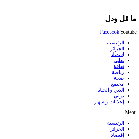
ما قل ودل
Facebook
Youtube
الرئيسية
الجزائر
إقتصاد
تعليم
ثقافة
رياضة
صحة
مجتمع
الدين و الحياة
دولي
إعلانات وإشهار
Menu
الرئيسية
الجزائر
إقتصاد