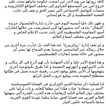
كافة ربوعها من يوم لآخر, أين أضحت حكومة نتانياهو تبحث على
خروج آمن من المستنقع الغزاوي إلى مختلف المواقع الإلكترونية و
منصات التواصل الإجتماعي التي تنصر الحق و تقف إلى جانب
القضية الفلسطينية و كل ما هو إنساني.
و ظهر ذلك جليا أمسية اليوم حين حذّرت إدارة الفايسبوك جريدة
“المقال” بحذف أحد منشوراتها التي استعرضت من خلالها إنجازات
أسود المقاومة الفلسطينية التي باتت حديث الإعلام الخاص و
العمومي في مختلف أصقاع العالم.
و لم تقف إدارة “زوكربيرغ” عند هذا الحد, بل حذّرت مرة أخرى من
خلال رسالة عبر الماسنجير جريدتنا بعدم السماح لها بنشر أي
منشور في حالة تمجيد إنجازات الفلسطينيين.
و هنا اتضح الأمر جليا و أبان الصهاينة بأن لهم أذرع في كل مكان, و
باتت كاميراتهم و أجهزتهم التنصتية و كذا طرق تكنولوجية أخرى
ينتهجونها أن الأمر يتعلق بوقود لحرب رقمية جديدة تحمل في طيّاتها
مصطلح النعومة تحت توقيع حروب الجيل الرابع.
لذا فمثلما ذكر سابقا الخبير الجزائري في القضايا الجيوسياسية
“أحمد بن ىسعادة” فبات هكذا أمر مقلقا للغاية, و بات لزاما على
مختلف دول العالم التنّبه لإرهاصات هذه الحرب القذرة التي ينتهجها
العالم الغربي ضد قضايا الحق, تماما مثلما عودتنا القوى الغربية
سابقا بالسباحة عكس التيار.