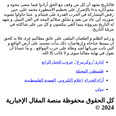
فالتاريخ يشهد أن كل من وقف مع الحق أرادوا فيما مضى محوه و
محو أثاره بدءا بالإصرار على تحطيم الأسطورة محمد علي, حين
رفض المشاركة في الحرب القذرة على فيتنام و عبثا حاولوا تشويه
صورته, أين عاد من بعيد و تسّلق سلالم المجد في الفن النبيل, و شهد
له التاريخ بمروؤته بينما ألقي نيكسون و كل من على شاكلته في
مزبلة التاريخ.
و رغم الظلم و الطغيان الملقى على عاتق مظاليم غزة, فلا بد للحق
أن يبسط جناحاه و إرهاصات ذلك بدأت تتجسد على أرض الواقع و
التي باتت ضرباتها أشد وطأة على حرب المواقع…و ما عسانا أن
نقول في نهاية مقالنا سوى و لا غالب إلا الله.
إدارة "زوكربيرغ"
,
حروب الجيل الرابع
فلسطين المحتلة
أراء الخبراء
,
إعلام إلكتروني
,
القضية الفلسطينية
دولي
كل الحقوق محفوظة منصة المقال الإخبارية
2024 ©