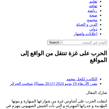
تعليم
ثقافة
رياضة
صحة
مجتمع
الدين و الحياة
دولي
إعلانات وإشهار
Search
الحرب على غزة تنتقل من الواقع إلى
المواقع
الكاتب:
لكحل محمد
نشر:
الأربعاء 19 يونيو 2024 [20:11 مساءً] بتوقيت الجزائر
شارك المقال
انتقلت الحرب على أشاوس غزة من شوارعها المنهارة و بيوتها
المهّدمة و جدرانها المهترئة و التي بات الجيش الصهيوني ينهزم في